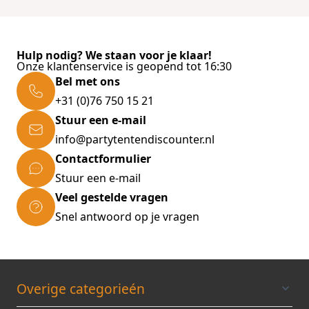
Properties
Diepte product
133
Hoogte verpakking
42
Breedte verpakking
Hulp nodig? We staan voor je klaar!
12
Onze klantenservice is geopend tot 16:30
Hoogte platform
Bel met ons
trapladder
0,6
+31 (0)76 750 15 21
Aantal per
omverpakking
Stuur een e-mail
1
Werkhoogte
info@partytentendiscounter.nl
2-mrt
Contactformulier
Stuur een e-mail
Veel gestelde vragen
Snel antwoord op je vragen
Overige categorieén