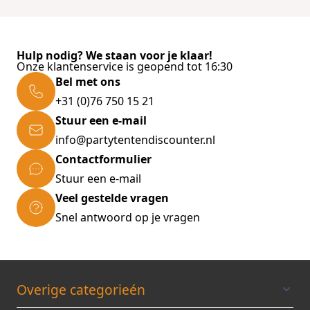
Properties
Diepte product
177
Hoogte verpakking
46
Breedte verpakking
Hulp nodig? We staan voor je klaar!
12
Onze klantenservice is geopend tot 16:30
Hoogte platform
Bel met ons
trapladder
1,04
+31 (0)76 750 15 21
Aantal per
omverpakking
Stuur een e-mail
1
Werkhoogte
info@partytentendiscounter.nl
3-apr
Contactformulier
Stuur een e-mail
Veel gestelde vragen
Snel antwoord op je vragen
Overige categorieén