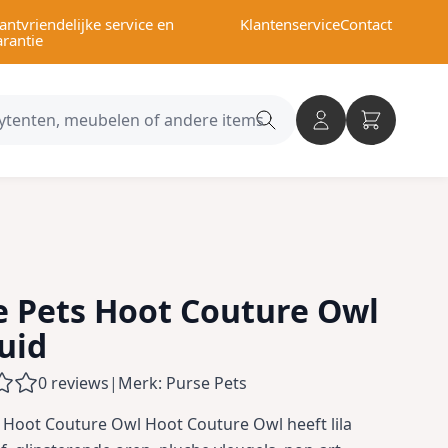
antvriendelijke service en
Klantenservice
Contact
arantie
Search
category
e Pets Hoot Couture Owl
uid
0 reviews
|
Merk: Purse Pets
 Hoot Couture Owl Hoot Couture Owl heeft lila