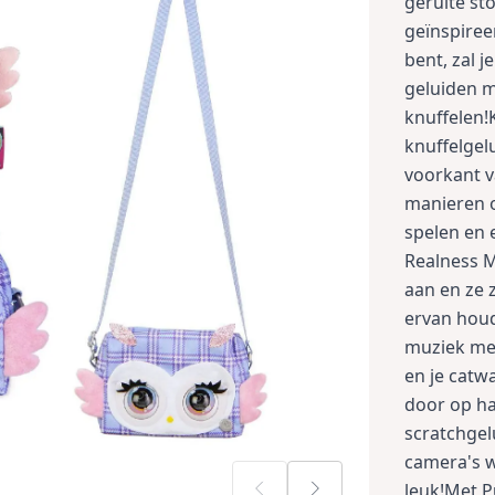
geruite st
geïnspiree
bent, zal 
geluiden m
knuffelen!
knuffelgelu
voorkant v
manieren o
spelen en 
Realness M
aan en ze 
ervan houd
muziek met
en je catw
door op ha
scratchgel
camera's w
leuk!Met 