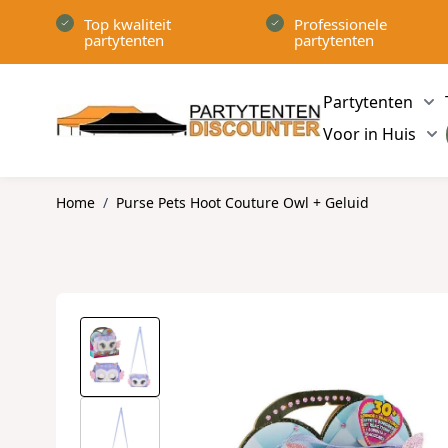
Ga naar de inhoud
Top kwaliteit
Professionele
partytenten
partytenten
Partytenten
Sh
Voor in Huis
Sh
Home
/
Purse Pets Hoot Couture Owl + Geluid