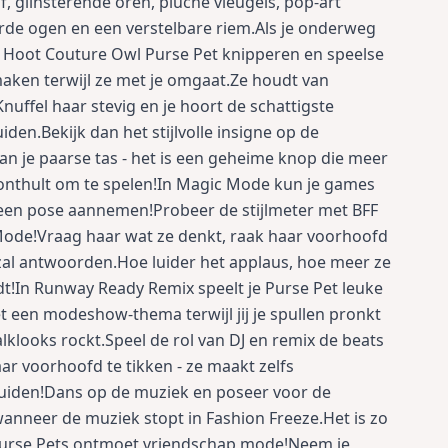
of, glinsterende oren, pluche vleugels, pop-art
rde ogen en een verstelbare riem.Als je onderweg
je Hoot Couture Owl Purse Pet knipperen en speelse
aken terwijl ze met je omgaat.Ze houdt van
Knuffel haar stevig en je hoort de schattigste
iden.Bekijk dan het stijlvolle insigne op de
an je paarse tas - het is een geheime knop die meer
nthult om te spelen!In Magic Mode kun je games
een pose aannemen!Probeer de stijlmeter met BFF
ode!Vraag haar wat ze denkt, raak haar voorhoofd
zal antwoorden.Hoe luider het applaus, hoe meer ze
t!In Runway Ready Remix speelt je Purse Pet leuke
 een modeshow-thema terwijl jij je spullen pronkt
alklooks rockt.Speel de rol van DJ en remix de beats
ar voorhoofd te tikken - ze maakt zelfs
uiden!Dans op de muziek en poseer voor de
anneer de muziek stopt in Fashion Freeze.Het is zo
Purse Pets ontmoet vriendschap mode!Neem je