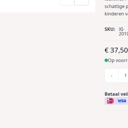
schattige 
kinderen va
SKU:
XI-
201
€ 37,5
Op voor
-
Betaal vei