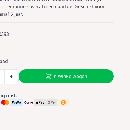
portemonnee overal mee naartoe. Geschikt voor
naf 5 jaar.
0293
0
raad
In Winkelwagen
+
lig met: