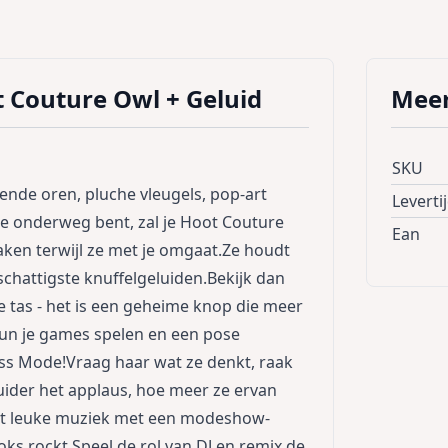
t Couture Owl + Geluid
Meer
SKU
rende oren, pluche vleugels, pop-art
Leverti
je onderweg bent, zal je Hoot Couture
Ean
ken terwijl ze met je omgaat.Ze houdt
 schattigste knuffelgeluiden.Bekijk dan
se tas - het is een geheime knop die meer
un je games spelen en een pose
ss Mode!Vraag haar wat ze denkt, raak
ider het applaus, hoe meer ze ervan
Pet leuke muziek met een modeshow-
ooks rockt.Speel de rol van DJ en remix de