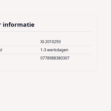
 informatie
XI-2010293
jd
1-3 werkdagen
0778988380307