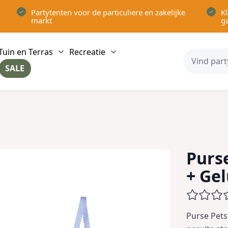
Partytenten voor de particuliere en zakelijke
Kl
markt
g
Tuin en Terras
Recreatie
ow submenu for Partytenten category
Show submenu for Tuin en Terras category
Show submenu for Recreatie 
SALE
ow submenu for Voor in Huis category
Purs
+ Gel
Purse Pets