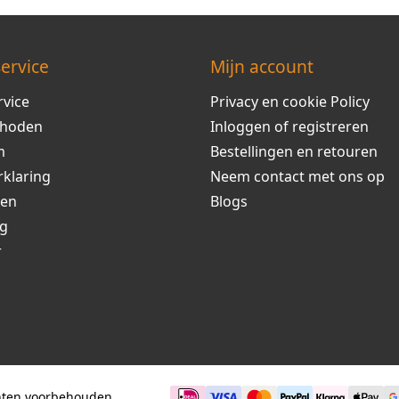
ervice
Mijn account
rvice
Privacy en cookie Policy
thoden
Inloggen of registreren
m
Bestellingen en retouren
rklaring
Neem contact met ons op
ren
Blogs
ng
r
chten voorbehouden.