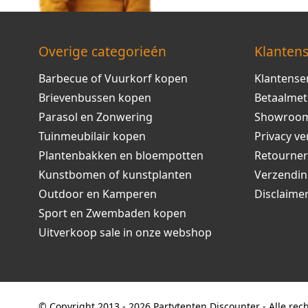
Overige categorieén
Klantens
Barbecue of Vuurkorf kopen
Klantense
Brievenbussen kopen
Betaalme
Parasol en Zonwering
Showroo
Tuinmeubilair kopen
Privacy ve
Plantenbakken en bloempotten
Retourne
Kunstbomen of kunstplanten
Verzendi
Outdoor en Kamperen
Disclaime
Sport en Zwembaden kopen
Uitverkoop sale in onze webshop
© Copyright 2013 - 2026 Partytenten Discounter - Alle re