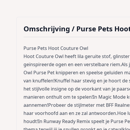
Omschrijving /
Purse Pets Hoo
Purse Pets Hoot Couture Owl
Hoot Couture Owl heeft lila geruite stof, glinste
geïnspireerde ogen en een verstelbare riem.Als 
Owl Purse Pet knipperen en speelse geluiden ma
van knuffelen!Knuffel haar stevig en je hoort de
het stijlvolle insigne op de voorkant van je paar
manieren onthult om te spelen!In Magic Mode k
aannemen!Probeer de stijlmeter met BFF Realne
haar voorhoofd aan en ze zal antwoorden.Hoe lu
houdt!In Runway Ready Remix speelt je Purse 
thema terwijl jij je spullen pronkt en je catwalkl