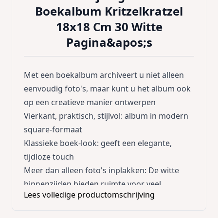
Boekalbum Kritzelkratzel
18x18 Cm 30 Witte
Pagina&apos;s
Met een boekalbum archiveert u niet alleen
eenvoudig foto's, maar kunt u het album ook
op een creatieve manier ontwerpen
Vierkant, praktisch, stijlvol: album in modern
square-formaat
Klassieke boek-look: geeft een elegante,
tijdloze touch
Meer dan alleen foto's inplakken: De witte
binnenzijden bieden ruimte voor veel
Lees volledige productomschrijving
anekdotes bij de individuele foto's en andere
herinneringen, zoals tickets, entreekaartjes,