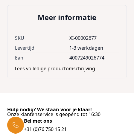
tekeningen etc
Het boekalbum is ideaal als plakboek te
Meer informatie
gebruiken
Beslis zelf hoeveel foto's u op één pagina
plakt
SKU
XI-00002677
Gelamineerde kunstdruk: sterke, duurzame
Levertijd
1-3 werkdagen
omslag die gemakkelijk kan worden
Ean
4007249026774
schoongeveegd
Lees volledige productomschrijving
Consumer Advice:
Denk ook aan de producten voor het
zorgvuldig inplakken: wij bevelen fotohoekjes
en -tapes aan, bij grotere hoeveelheden een
Hulp nodig? We staan voor je klaar!
lijmroller
Onze klantenservice is geopend tot 16:30
Bel met ons
Met speciale pennen beschrijft u uw album op
+31 (0)76 750 15 21
persoonlijke wijze