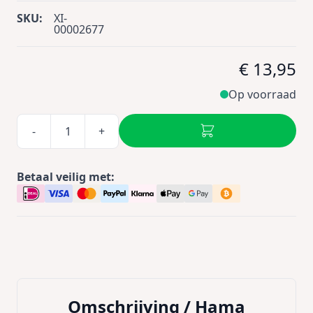
SKU:
XI-
00002677
€ 13,95
Op voorraad
-
+
Betaal veilig met:
Omschrijving /
Hama