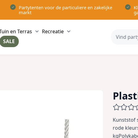
Partytenten voor de particuliere en zakelijke
Kl
markt
g
Tuin en Terras
Recreatie
ow submenu for Partytenten category
Show submenu for Tuin en Terras category
Show submenu for Recreatie 
SALE
ow submenu for Voor in Huis category
Plas
Kunststof 
rode kleur
kgPolykabe