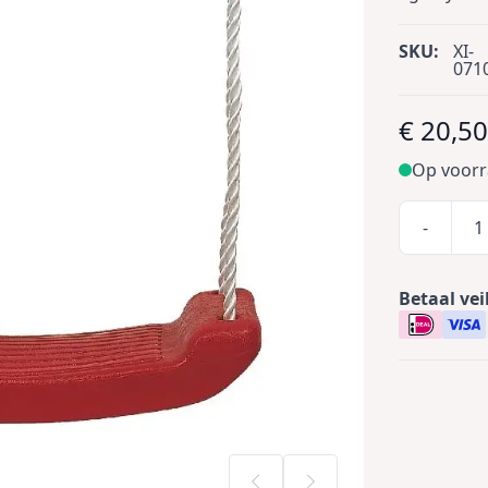
SKU:
XI-
071
€ 20,5
Op voor
-
Betaal vei