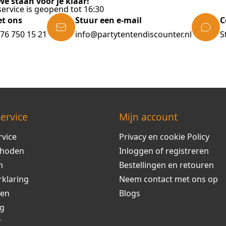
e staan voor je klaar!
ervice is geopend tot 16:30
et ons
Stuur een e-mail
C
)76 750 15 21
info@partytentendiscounter.nl
S
ervice
Mijn account
rvice
Privacy en cookie Policy
thoden
Inloggen of registreren
m
Bestellingen en retouren
rklaring
Neem contact met ons op
ren
Blogs
ng
r