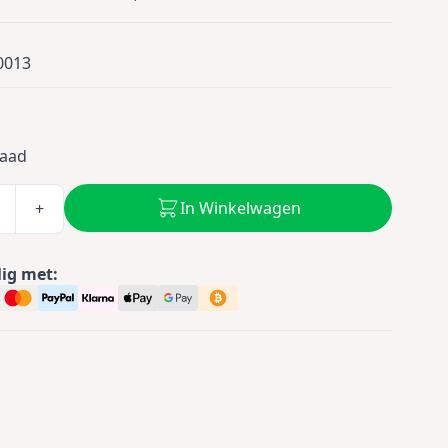
0013
0
raad
In Winkelwagen
+
lig met: