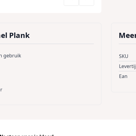
el Plank
Meer
in gebruik
SKU
Leverti
Ean
ar