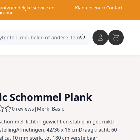
antvriendelijke service en
Klantenservice
Contact
arantie
Search
category
tic Schommel Plank
0 reviews
|
Merk: Basic
schommel, licht in gewicht en stabiel in gebruikIn
stellingAfmetingen: 42/36 x 16 cmDraagkracht: 60
l ca. 10 mm sterk, tot 180 cm verstelbaar