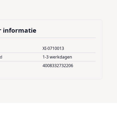
 informatie
XI-0710013
jd
1-3 werkdagen
4008332732206