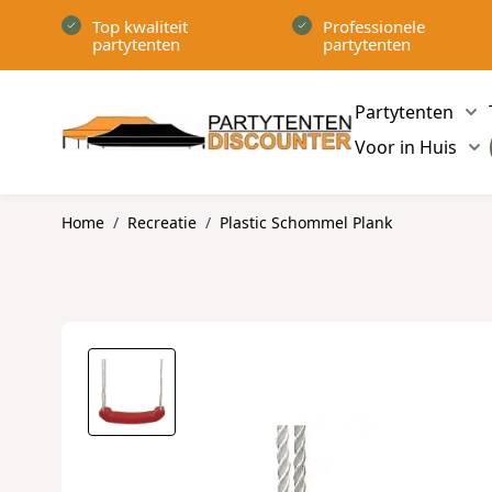
Ga naar de inhoud
Top kwaliteit
Professionele
partytenten
partytenten
Partytenten
Sh
Voor in Huis
Sh
Home
/
Recreatie
/
Plastic Schommel Plank