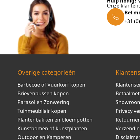
Hulp nodig? W
Onze klantens
Bel m
+31 (0
Overige categorieén
Klantens
Barbecue of Vuurkorf kopen
Klantense
Brievenbussen kopen
Betaalme
Parasol en Zonwering
Showroo
Tuinmeubilair kopen
Privacy ve
Plantenbakken en bloempotten
Retourne
Kunstbomen of kunstplanten
Verzendi
Outdoor en Kamperen
Disclaime