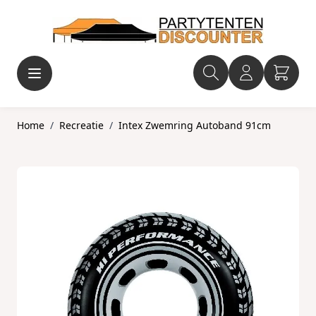
Ga naar de inhoud
Home
/
Recreatie
/
Intex Zwemring Autoband 91cm