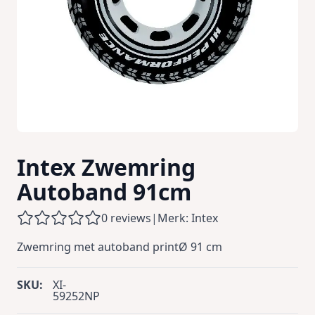
Intex Zwemring
Autoband 91cm
0 reviews
|
Merk: Intex
Zwemring met autoband printØ 91 cm
SKU:
XI-
59252NP