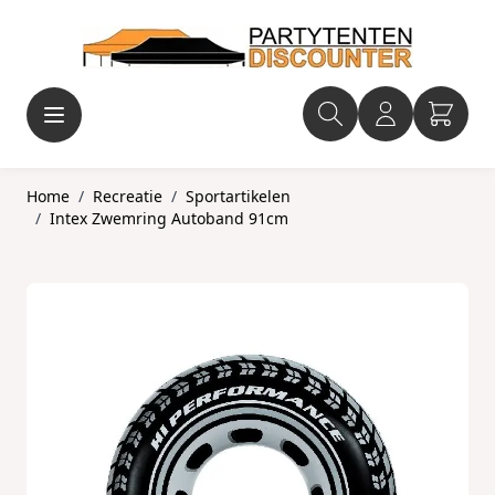
Ga naar de inhoud
Home
/
Recreatie
/
Sportartikelen
/
Intex Zwemring Autoband 91cm