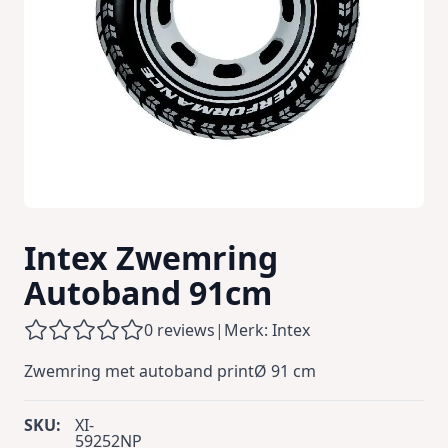
Intex Zwemring
Autoband 91cm
0 reviews
|
Merk: Intex
Zwemring met autoband printØ 91 cm
SKU:
XI-
59252NP