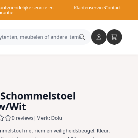
antvriendelijke service en
Klantenservice
Contact
arantie
Search
category
 Schommelstoel
w/Wit
0 reviews
|
Merk: Dolu
melstoel met riem en veiligheidsbeugel. Kleur: