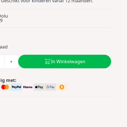
 Geschikt voor kinderen vanaf 12 maanden.
Dolu
9
5
raad
In Winkelwagen
+
lig met: