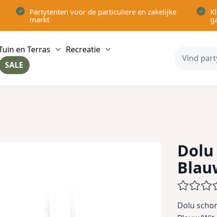
Partytenten voor de particuliere en zakelijke
Kl
markt
g
Tuin en Terras
Recreatie
ow submenu for Partytenten category
Show submenu for Tuin en Terras category
Show submenu for Recreatie 
SALE
ow submenu for Voor in Huis category
Dolu
Blau
Dolu schom