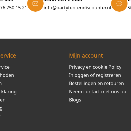
)76 750 15 21
info@partytentendiscounter.nl
S
ervice
Mijn account
rvice
Privacy en cookie Policy
thoden
Inloggen of registreren
m
Bestellingen en retouren
rklaring
Neem contact met ons op
ren
Blogs
ng
r