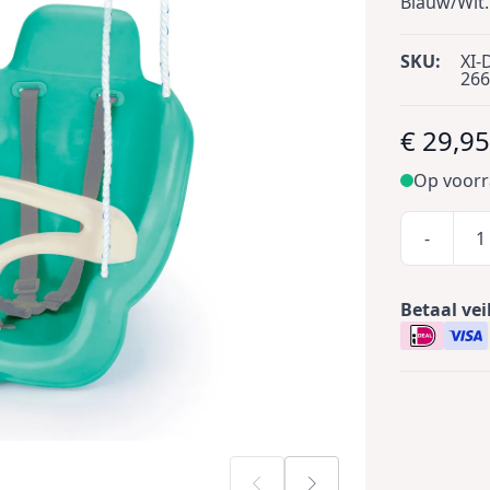
Blauw/Wit.
SKU:
XI-
266
€ 29,9
Op voor
-
Betaal vei