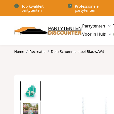
Ga naar de inhoud
Top kwaliteit
Professionele
partytenten
partytenten
Partytenten
Sh
Voor in Huis
Sh
Home
/
Recreatie
/
Dolu Schommelstoel Blauw/Wit