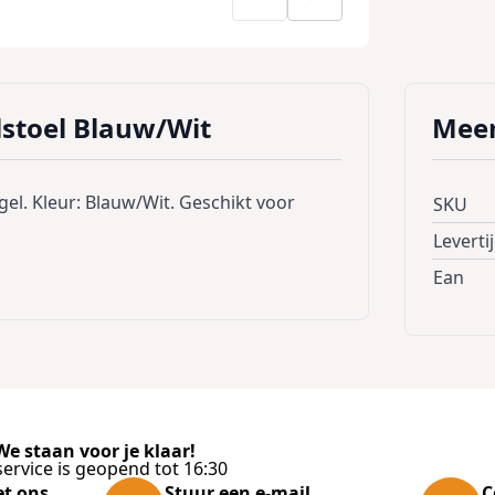
stoel Blauw/Wit
Meer
el. Kleur: Blauw/Wit. Geschikt voor
SKU
Leverti
Ean
e staan voor je klaar!
ervice is geopend tot 16:30
et ons
Stuur een e-mail
C