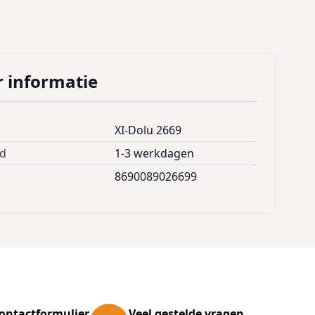
 informatie
XI-Dolu 2669
jd
1-3 werkdagen
8690089026699
ontactformulier
Veel gestelde vragen