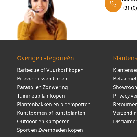
+31 (0
Overige categorieén
Klantens
Barbecue of Vuurkorf kopen
Klantense
Brievenbussen kopen
Betaalme
Parasol en Zonwering
Showroo
Tuinmeubilair kopen
Privacy ve
Plantenbakken en bloempotten
Retourne
Kunstbomen of kunstplanten
Verzendi
Outdoor en Kamperen
Disclaime
Sport en Zwembaden kopen