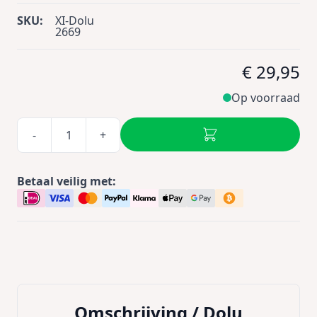
SKU:
XI-Dolu
2669
€ 29,95
Op voorraad
-
+
Betaal veilig met:
Omschrijving /
Dolu