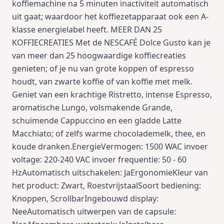
koffiemachine na 5 minuten inactiviteit automatisch
uit gaat; waardoor het koffiezetapparaat ook een A-
klasse energielabel heeft. MEER DAN 25
KOFFIECREATIES Met de NESCAFÉ Dolce Gusto kan je
van meer dan 25 hoogwaardige koffiecreaties
genieten; of je nu van grote koppen of espresso
houdt, van zwarte koffie of van koffie met melk.
Geniet van een krachtige Ristretto, intense Espresso,
aromatische Lungo, volsmakende Grande,
schuimende Cappuccino en een gladde Latte
Macchiato; of zelfs warme chocolademelk, thee, en
koude dranken.EnergieVermogen: 1500 WAC invoer
voltage: 220-240 VAC invoer frequentie: 50 - 60
HzAutomatisch uitschakelen: JaErgonomieKleur van
het product: Zwart, RoestvrijstaalSoort bediening:
Knoppen, ScrollbarIngebouwd display:
NeeAutomatisch uitwerpen van de capsule: