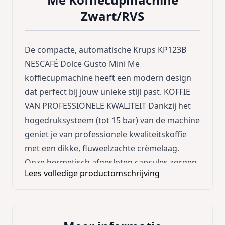
Zwart/RVS
De compacte, automatische Krups KP123B
NESCAFÉ Dolce Gusto Mini Me
koffiecupmachine heeft een modern design
dat perfect bij jouw unieke stijl past. KOFFIE
VAN PROFESSIONELE KWALITEIT Dankzij het
hogedruksysteem (tot 15 bar) van de machine
geniet je van professionele kwaliteitskoffie
met een dikke, fluweelzachte crèmelaag.
Onze hermetisch afgesloten capsules zorgen
Lees volledige productomschrijving
ervoor dat de versheid van de koffie bewaard
blijft, zodat je elke keer weer van een volle,
aromatisch kop koffie kan genieten. Deze
automatische machine is zeer eenvoudig te