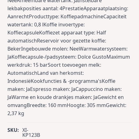
NeeAfneembare watertank: JaInstelbare
lekbakposities aantal: 4PrestatieApparaatplaatsing:
AanrechtProducttype: KoffiepadmachineCapaciteit
watertank: 0,8 lKoffie invoertype:
KoffiecapsuleKoffiezet apparaat type: Half
automatischReservoir voor gezette koffie:
BekerIngebouwde molen: NeeWarmwatersysteem:
JaKoffiecapsule-/padsysteem: Dolce GustoMaximum
werkdruk: 15 barSoort toevoegen melk:
AutomatischLand van herkomst:
IndonesiëKookfuncties & -programma'sKoffie
maken: JaEspresso maken: JaCappuccino maken:
JaWarme en koude drankjes maken: JaGewicht en
omvangBreedte: 160 mmHoogte: 305 mmGewicht:
2,37 kg
SKU:
XI-
KP123B