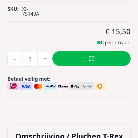
SKU:
XI-
75149A
€ 15,50
Op voorraad
-
+
Betaal veilig met:
Omschrijving /
Pluchen T-Rex