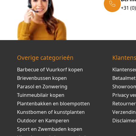
+31 (0
Overige categorieén
Klantens
Barbecue of Vuurkorf kopen
Klantense
Brievenbussen kopen
Betaalme
Parasol en Zonwering
Showroo
Tuinmeubilair kopen
Privacy ve
Plantenbakken en bloempotten
Retourne
Kunstbomen of kunstplanten
Verzendi
Outdoor en Kamperen
Disclaime
Sport en Zwembaden kopen