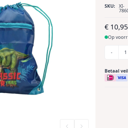
SKU:
XI-
786
€ 10,9
Op voor
-
Betaal vei