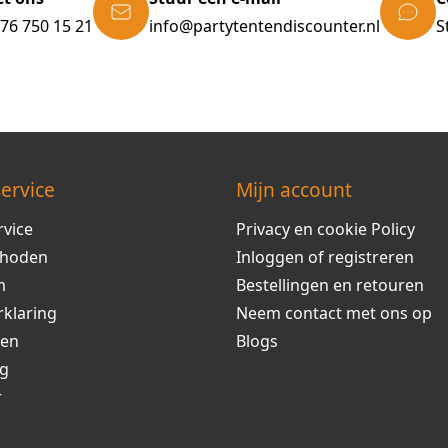
)76 750 15 21
info@partytentendiscounter.nl
S
ervice
Mijn account
rvice
Privacy en cookie Policy
thoden
Inloggen of registreren
m
Bestellingen en retouren
rklaring
Neem contact met ons op
ren
Blogs
ng
r