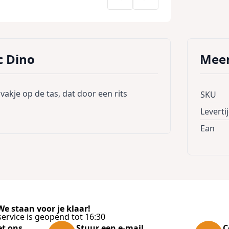
c Dino
Meer
kje op de tas, dat door een rits
SKU
Leverti
Ean
e staan voor je klaar!
ervice is geopend tot 16:30
et ons
Stuur een e-mail
C