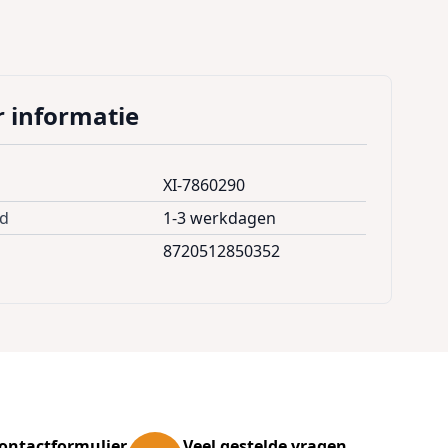
 informatie
XI-7860290
jd
1-3 werkdagen
8720512850352
ontactformulier
Veel gestelde vragen