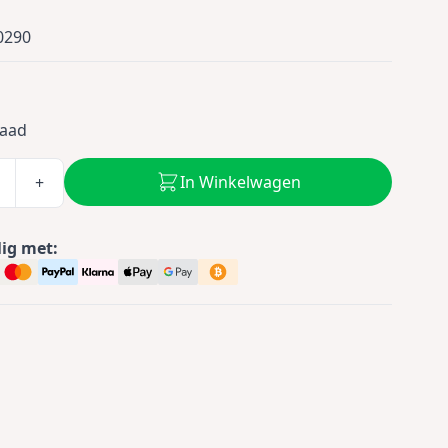
0290
5
raad
In Winkelwagen
+
lig met: