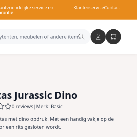
antvriendelijke service en
Klantenservice
Contact
arantie
Search
category
as Jurassic Dino
0 reviews
|
Merk: Basic
as met dino opdruk. Met een handig vakje op de
oor een rits gesloten wordt.