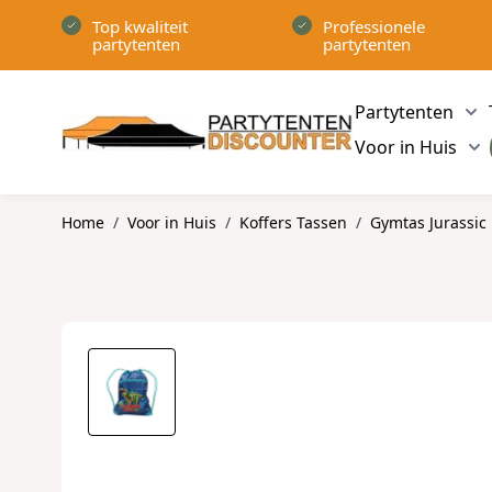
Ga naar de inhoud
Top kwaliteit
Professionele
partytenten
partytenten
Partytenten
Sh
Voor in Huis
Sh
Home
/
Voor in Huis
/
Koffers Tassen
/
Gymtas Jurassic