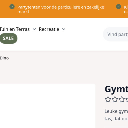
Partytenten voor de particuliere en zakelijke
Kl
markt
g
Tuin en Terras
Recreatie
ow submenu for Partytenten category
Show submenu for Tuin en Terras category
Show submenu for Recreatie 
SALE
ow submenu for Voor in Huis category
 Dino
Gymt
Leuke gymt
tas, dat d