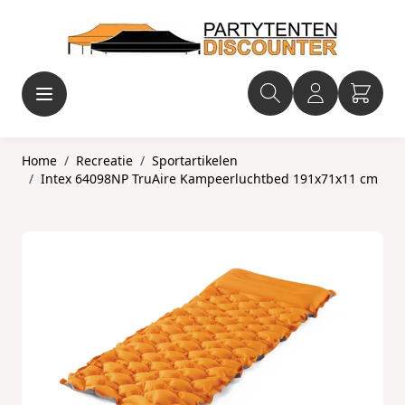
Ga naar de inhoud
Home
/
Recreatie
/
Sportartikelen
/
Intex 64098NP TruAire Kampeerluchtbed 191x71x11 cm