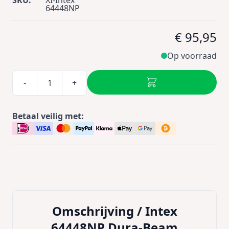
SKU:
XI-Intex
64448NP
€ 95,95
Op voorraad
-
+
Betaal veilig met:
Omschrijving /
Intex
64448NP Dura-Beam