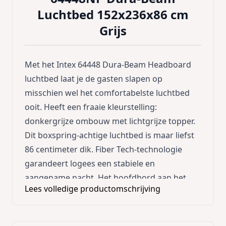
Luchtbed 152x236x86 cm
Grijs
Met het Intex 64448 Dura-Beam Headboard
luchtbed laat je de gasten slapen op
misschien wel het comfortabelste luchtbed
ooit. Heeft een fraaie kleurstelling:
donkergrijze ombouw met lichtgrijze topper.
Dit boxspring-achtige luchtbed is maar liefst
86 centimeter dik. Fiber Tech-technologie
garandeert logees een stabiele en
aangename nacht. Het hoofdbord aan het
Lees volledige productomschrijving
hoofduiteinde voorkomt dat het kussen van
het luchtbed af valt. Als je nog even wilt lezen
of nog even tv wilt kijken is dit headboard