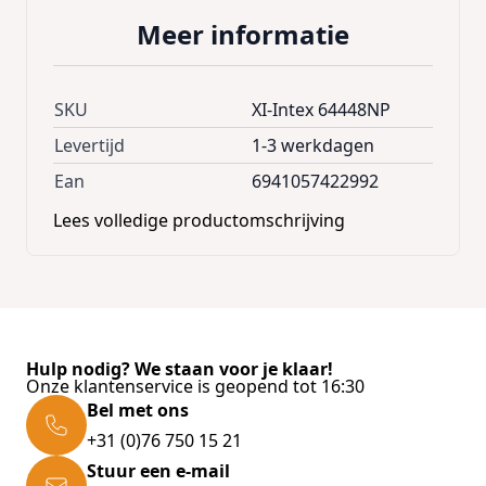
ideaal. Rechtop zitten is daardoor een stuk
Meer informatie
makkelijker. Bovendien staat het luchtbed
dankzij de ingebouwde luchtpomp al in 5
minuten.
SKU
XI-Intex 64448NP
Levertijd
1-3 werkdagen
Afmeting: 152 x 236 x 86 cm
Ean
6941057422992
Kleur: grijs
Lees volledige productomschrijving
Maximaal belastbaar tot 272 kg
Voor 2 personen
Met ingebouwde pomp
Inclusief draagtas
Fiber-Tech technologie
Hulp nodig? We staan voor je klaar!
Hoofdbord
Onze klantenservice is geopend tot 16:30
Bel met ons
+31 (0)76 750 15 21
Stuur een e-mail