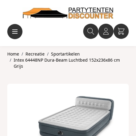
Ga naar de inhoud
Home
/
Recreatie
/
Sportartikelen
/
Intex 64448NP Dura-Beam Luchtbed 152x236x86 cm
Grijs