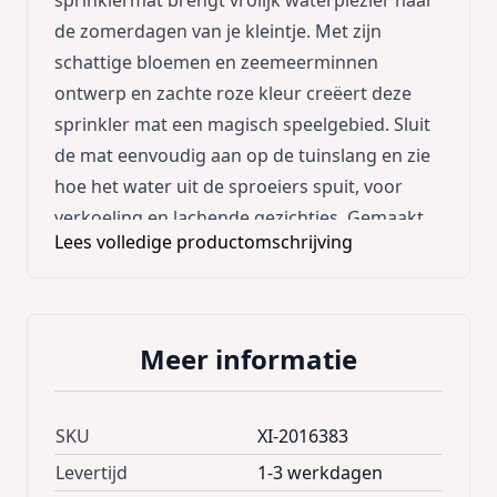
sprinklermat brengt vrolijk waterplezier naar
de zomerdagen van je kleintje. Met zijn
schattige bloemen en zeemeerminnen
ontwerp en zachte roze kleur creëert deze
sprinkler mat een magisch speelgebied. Sluit
de mat eenvoudig aan op de tuinslang en zie
hoe het water uit de sproeiers spuit, voor
verkoeling en lachende gezichtjes. Gemaakt
Lees volledige productomschrijving
van duurzaam materiaal en met een stevige
constructie, biedt de mat langdurig
speelplezier. Laat je kindje genieten van
spetterende avonturen en ultieme
Meer informatie
zomervermaak. Formaat: 150 cm. Geschikt
voor kinderen vanaf 24 maanden.
SKU
XI-2016383
Levertijd
1-3 werkdagen