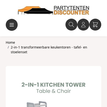
Ga naar de inhoud
Home
/
2-in-1 transformeerbare keukentoren - tafel- en
stoelenset