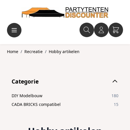
Ga naar de inhoud
Home
/
Recreatie
/
Hobby artikelen
Skip to product list
Categorie
filter
DIY Modelbouw
180
CADA BRICKS compatibel
15