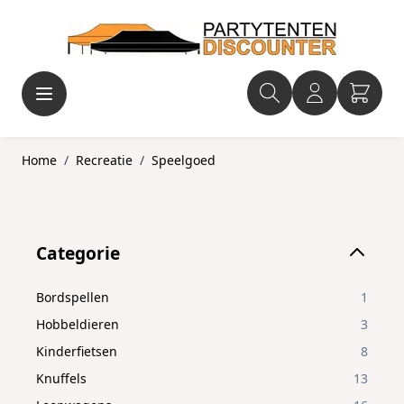
Ga naar de inhoud
Home
/
Recreatie
/
Speelgoed
Skip to product list
Categorie
filter
Bordspellen
1
Hobbeldieren
3
Kinderfietsen
8
Knuffels
13