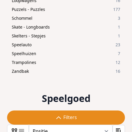
Loopwagens
16
Puzzels - Puzzles
177
Schommel
3
Skate - Longboards
1
Skelters - Stepjes
1
Speelauto
23
Speelhuizen
7
Trampolines
12
Zandbak
16
Speelgoed
Filters