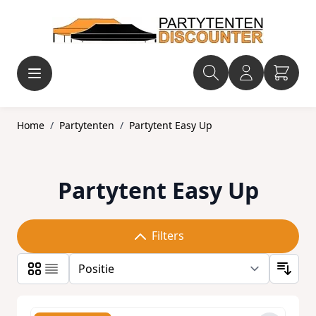
Ga naar de inhoud
Home
/
Partytenten
/
Partytent Easy Up
Partytent Easy Up
Filters