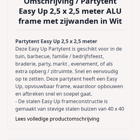
Omschrijving /
Partytent
Easy Up 2,5 x 2,5 meter ALU
frame met zijwanden in Wit
Partytent Easy Up 2,5 x 2,5 meter
Deze Easy Up Partytent is geschikt voor in de
tuin, barbecue, familie / bedrijfsfeest,
braderie, party, markt , evenement, of als
extra opberg / zitruimte. Snel en eenvoudig
op te zetten. Deze partytent heeft een Easy
Up, opvouwbaar frame, waardoor opbouwen
en afbreken snel en soepel gaat.
- De stalen Easy Up frameconstructie is
gemaakt van stevige stalen buizen van 40 x 40
mm. Frame kleur is Aluminium
Lees volledige productomschrijving
-
Inclusief 4 zijwanden (2 met ramen , dichte
achterwand en voorzijde wand met rits),
scheerlijnen, en haringen
.