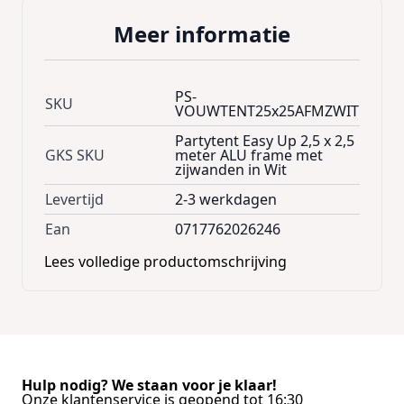
- Flexibel in gebruik, door in hoogte
Meer informatie
verstelbaar frame.
- 100% Waterdicht materiaal gemaakt van
420D polyester gecoated PVC, (225g/m2) en
PS-
SKU
zonlicht beschermend.
VOUWTENT25x25AFMZWIT
Afmetingen:
Partytent Easy Up 2,5 x 2,5
Maat: 250cm x 250cm
GKS SKU
meter ALU frame met
Doorloop hoogte: 200cm
zijwanden in Wit
Nokhoogte: 300cm
Levertijd
2-3 werkdagen
Opgevouwen: 163cm x 27cm x 27cm
Ean
0717762026246
1 jaar garantie op de frame onderdelen
Lees volledige productomschrijving
Hulp nodig? We staan voor je klaar!
Onze klantenservice is geopend tot 16:30