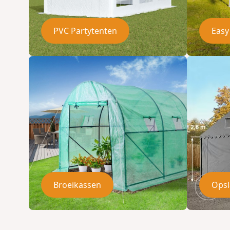
PVC Partytenten
Easy
Broeikassen
Opsl