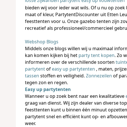
losse zijwanden partytent easy up vouwtenten
bieden wij voor ieder wat wils. Of u nu op zoek
maat of kleur, PartytentDiscounter uit Etten Leu
feesttenten voor u. Onze gazebo tenten zijn zo
recreatief als professioneel/commercieel gebru
Webshop Blogs
Middels onze blogs willen wij u maximaal infor
kan komen kijken bij het
party tent kopen
. Zo w
informeren over de verschillende soorten
tuint
partytent
of
easy up partytenten
, maten, prijz
tassen
stoffen en veiligheid.
Zonnezeilen
of par
tegen zon en regen.
Easy up partytenten
Wanneer u op zoek bent naar een kwalitatieve
graag van dienst. Wij zijn dealer van diverse t
feesttenten kunt u binnen één minuut opzette
partytent snel en efficiënt kunt op- en afbouwen
weer.