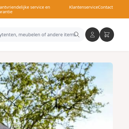
antvriendelijke service en
Klantenservice
Contact
arantie
Search
category