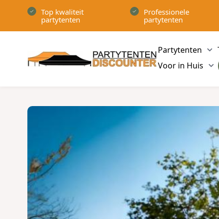
Ga naar de inhoud
Top kwaliteit
Professionele
partytenten
partytenten
Partytenten
Sh
Voor in Huis
Sh