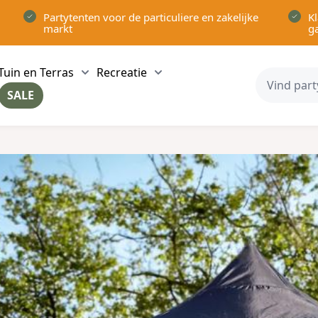
Partytenten voor de particuliere en zakelijke
Kl
markt
g
Tuin en Terras
Recreatie
ow submenu for Partytenten category
Show submenu for Tuin en Terras category
Show submenu for Recreatie 
SALE
ow submenu for Voor in Huis category