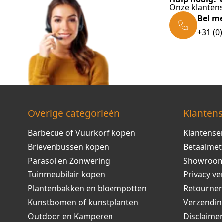
Onze klantens
Bel m
+31 (0
Overige categorieén
Klantens
Barbecue of Vuurkorf kopen
Klantense
Brievenbussen kopen
Betaalme
Parasol en Zonwering
Showroo
Tuinmeubilair kopen
Privacy ve
Plantenbakken en bloempotten
Retourne
Kunstbomen of kunstplanten
Verzendi
Outdoor en Kamperen
Disclaime