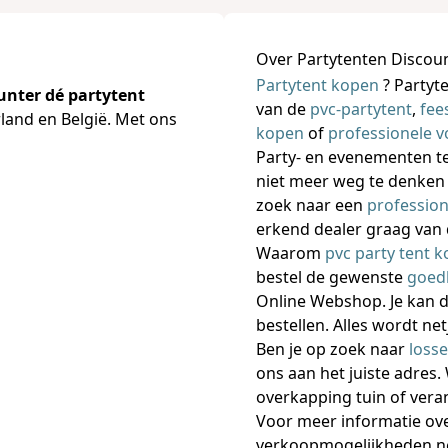
Over Partytenten Discou
Partytent kopen
? Partyte
unter dé partytent
van de
pvc-partytent
,
fee
rland en België. Met ons
kopen
of
professionele 
Party- en evenementen te
niet meer weg te denken 
zoek naar een
professio
erkend dealer graag van d
Waarom
pvc party tent 
bestel de gewenste
goed
Online Webshop. Je kan 
bestellen. Alles wordt ne
Ben je op zoek naar
loss
ons aan het juiste adres. 
overkapping tuin of veran
Voor meer informatie ov
verkoopmogelijkheden n