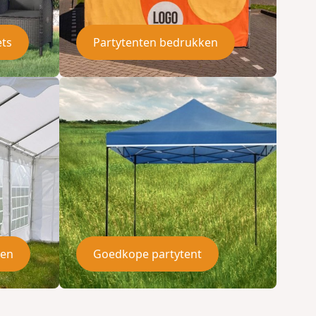
ets
Partytenten bedrukken
len
Goedkope partytent