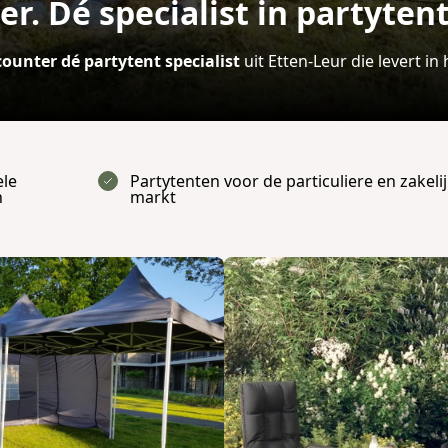
r. Dé specialist in partyten
ounter dé partytent specialist
uit Etten-Leur die levert in
ele
Partytenten voor de particuliere en zakeli
n
markt