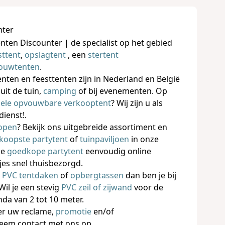
nter
nten Discounter | de specialist op het gebied
sttent
,
opslagtent
, een
stertent
vouwtenten
.
nten en feesttenten zijn in Nederland en België
uit de tuin,
camping
of bij evenementen. Op
nele opvouwbare verkooptent
? Wij zijn u als
ienst!.
kopen
? Bekijk ons uitgebreide assortiment en
koopste partytent
of
tuinpaviljoen
in onze
de
goedkope partytent
eenvoudig online
tjes snel thuisbezorgd.
e PVC tentdaken
of
opbergtassen
dan ben je bij
Wil je een stevig
PVC zeil of zijwand
voor de
da van 2 tot 10 meter.
er uw reclame,
promotie
en/of
eem contact met ons op.