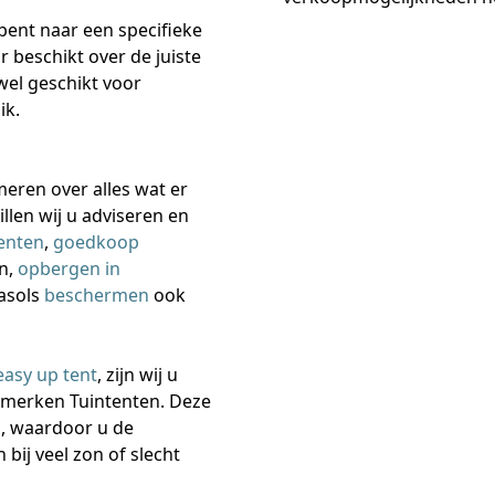
 bent naar een specifieke
r beschikt over de juiste
wel geschikt voor
ik.
meren over alles wat er
illen wij u adviseren en
enten
,
goedkoop
en,
opbergen in
asols
beschermen
ook
easy up tent
, zijn wij u
opmerken Tuintenten. Deze
n, waardoor u de
 bij veel zon of slecht