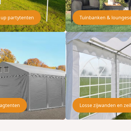
 up partytenten
Tuinbanken & lounges
agtenten
Losse zijwanden en zei