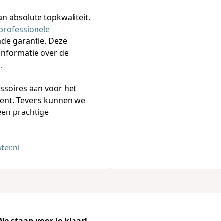
an absolute topkwaliteit.
professionele
de garantie. Deze
 informatie over de
.
essoires aan voor het
ytent. Tevens kunnen we
en prachtige
ter.nl
e staan voor je klaar!