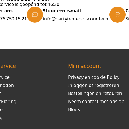
ervice is geopend tot 16:30
et ons
Stuur een e-mail
C
)76 750 15 21
info@partytentendiscounter.nl
S
ervice
Mijn account
rvice
Privacy en cookie Policy
thoden
Inloggen of registreren
m
Bestellingen en retouren
rklaring
Neem contact met ons op
ren
Blogs
ng
r