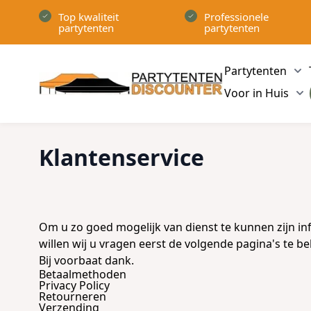
Ga naar de inhoud
Top kwaliteit
Professionele
partytenten
partytenten
Partytenten
Sh
Voor in Huis
Sh
Klantenservice
Om u zo goed mogelijk van dienst te kunnen zijn in
willen wij u vragen eerst de volgende pagina's te b
Bij voorbaat dank.
Betaalmethoden
Privacy Policy
Retourneren
Verzending