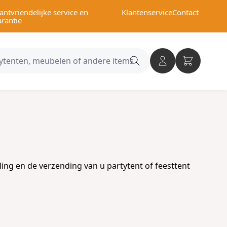
antvriendelijke service en
Klantenservice
Contact
arantie
Search
category
ing en de verzending van u partytent of feesttent