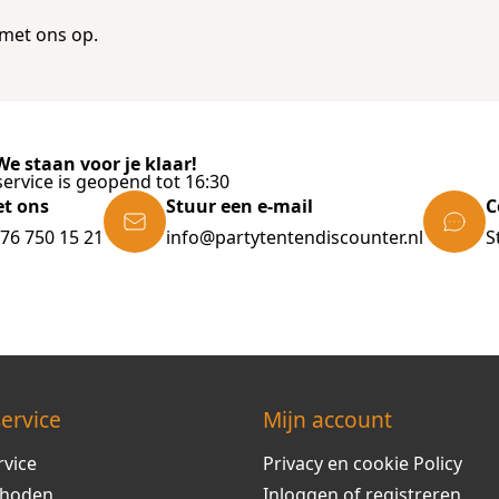
met ons op.
e staan voor je klaar!
ervice is geopend tot 16:30
et ons
Stuur een e-mail
C
)76 750 15 21
info@partytentendiscounter.nl
S
ervice
Mijn account
rvice
Privacy en cookie Policy
thoden
Inloggen of registreren