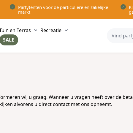
Partytenten voor de particuliere en zakelijke
Kl
markt
g
Tuin en Terras
Recreatie
ow submenu for Partytenten category
Show submenu for Tuin en Terras category
Show submenu for Recreatie 
SALE
ow submenu for Voor in Huis category
formeren wij u graag. Wanneer u vragen heeft over de betal
ekijken alvorens u direct contact met ons opneemt.