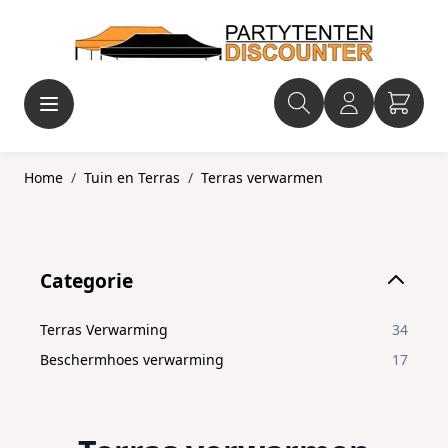
Ga naar de inhoud
Home
/
Tuin en Terras
/
Terras verwarmen
Skip to product list
Categorie
filter
Terras Verwarming
34
Beschermhoes verwarming
17