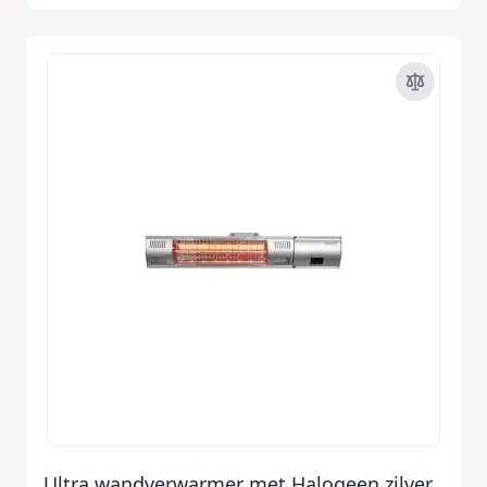
Ultra wandverwarmer met Halogeen zilver