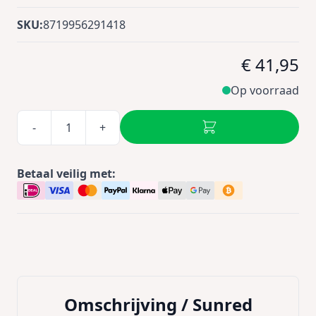
SKU:
8719956291418
€ 41,95
Op voorraad
-
+
Betaal veilig met:
Omschrijving /
Sunred