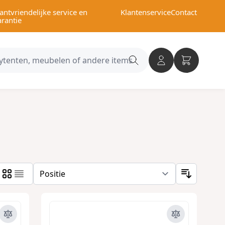
antvriendelijke service en
Klantenservice
Contact
arantie
Search
category