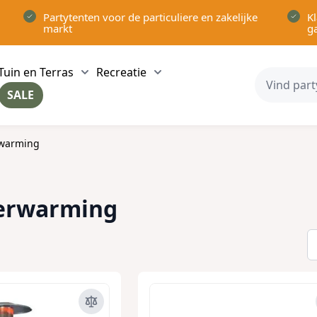
Partytenten voor de particuliere en zakelijke
Kl
markt
g
Tuin en Terras
Recreatie
ow submenu for Partytenten category
Show submenu for Tuin en Terras category
Show submenu for Recreatie 
SALE
ow submenu for Voor in Huis category
rwarming
Verwarming