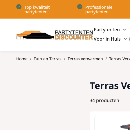
Ga naar de inhoud
Top kwaliteit
Professionele
partytenten
partytenten
Partytenten
Sh
Voor in Huis
Sh
Home
/
Tuin en Terras
/
Terras verwarmen
/
Terras Ve
Terras 
34
producten