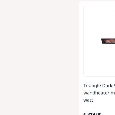
Triangle Dark
wandheater m
watt
€ 319,00