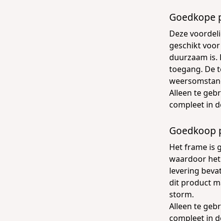
Goedkope p
Deze
voordeli
geschikt voor
duurzaam is. 
toegang. De t
weersomstand
Alleen te geb
compleet in d
Goedkoop p
Het frame is 
waardoor het 
levering beva
dit product 
storm.
Alleen te geb
compleet in d