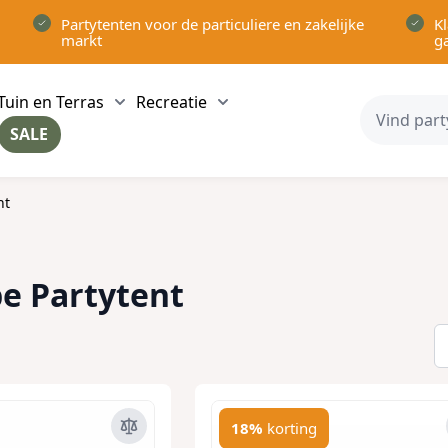
Partytenten voor de particuliere en zakelijke
Kl
markt
g
Tuin en Terras
Recreatie
ow submenu for Partytenten category
Show submenu for Tuin en Terras category
Show submenu for Recreatie 
SALE
ow submenu for Voor in Huis category
nt
e Partytent
18%
korting