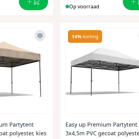
Op voorraad
14%
korting
um Partytent
Easy up Premium Partytent
at polyester, kies
3x4,5m PVC gecoat polyeste