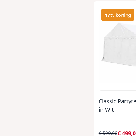
17%
korting
Classic Partyt
in Wit
€ 499,
€ 599,00