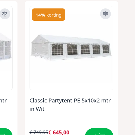
14%
korting
mtr
Classic Partytent PE 5x10x2 mtr
in Wit
€ 645,00
€ 749,95