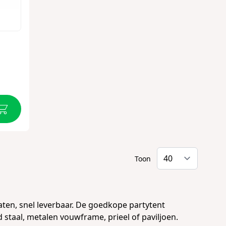
C
Toon
aten, snel leverbaar. De goedkope partytent
 staal
,
metalen vouwframe
,
prieel
of
paviljoen
.