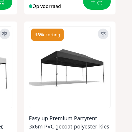
Op voorraad
13%
korting
Easy up Premium Partytent
r,
3x6m PVC gecoat polyester, kies