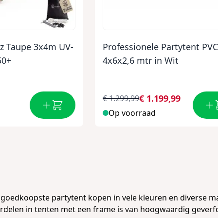
az Taupe 3x4m UV-
Professionele Partytent PV
50+
4x6x2,6 mtr in Wit
€ 1.199,99
€ 1.299,99
Op voorraad
e
goedkoopste partytent kopen
in vele kleuren en diverse m
rdelen in tenten met een
frame is van hoogwaardig geverfd