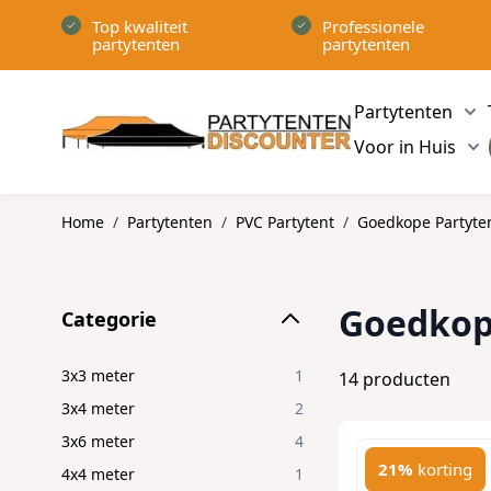
Ga naar de inhoud
Top kwaliteit
Professionele
partytenten
partytenten
Partytenten
Sh
Voor in Huis
Sh
Home
/
Partytenten
/
PVC Partytent
/
Goedkope Partyte
Skip to product list
Goedkop
Categorie
filter
3x3 meter
1
14
producten
3x4 meter
2
3x6 meter
4
21%
korting
4x4 meter
1