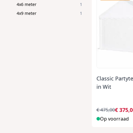
4x6 meter
1
4x9 meter
1
Classic Partyt
in Wit
€ 375,
€ 475,00
Op voorraad