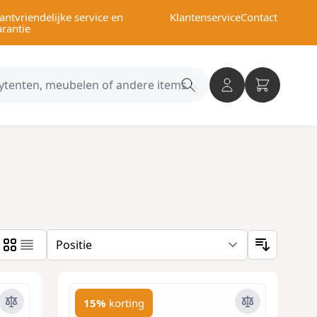
antvriendelijke service en
Klantenservice
Contact
arantie
Search
category
15%
korting