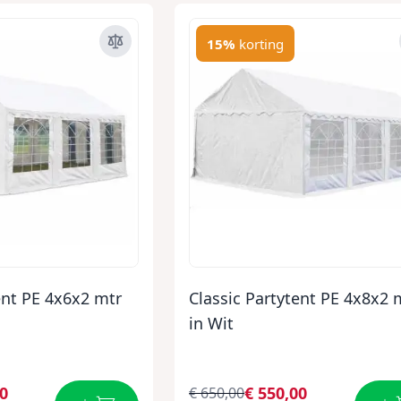
15%
korting
ent PE 4x6x2 mtr
Classic Partytent PE 4x8x2 
in Wit
00
€ 550,00
€ 650,00