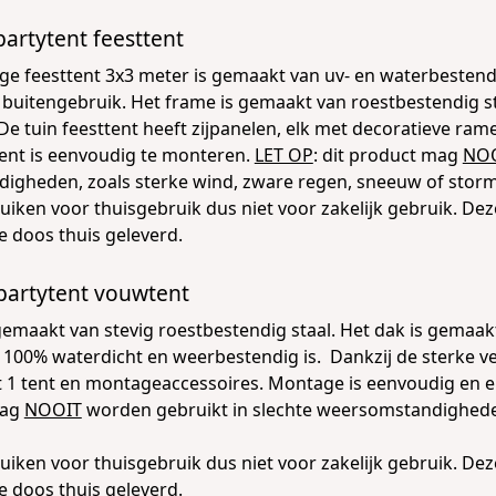
artytent feesttent
ge feesttent 3x3 meter
is gemaakt van uv- en waterbestendi
 buitengebruik. Het frame is gemaakt van roestbestendig st
De tuin feesttent heeft zijpanelen, elk met decoratieve ra
ent is eenvoudig te monteren.
LET OP
: dit product mag
NO
igheden, zoals sterke wind, zware regen, sneeuw of storm
ruiken voor thuisgebruik dus niet voor zakelijk gebruik. 
e doos thuis geleverd.
artytent vouwtent
gemaakt van stevig roestbestendig staal. Het dak is gemaa
100% waterdicht en weerbestendig is. Dankzij de sterke v
t 1 tent en montageaccessoires. Montage is eenvoudig en e
mag
NOOIT
worden gebruikt in slechte weersomstandigheden
ruiken voor thuisgebruik dus niet voor zakelijk gebruik. 
e doos thuis geleverd.