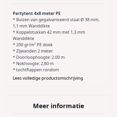
Partytent 4x8 meter PE
* Buizen van gegalvaniseerd staal Ø 38 mm,
1,1 mm Wanddikte
* Koppelstukken 42 mm met 1,3 mm
Wanddikte
* 200 gr/m² PE doek
* Zijwanden 2 meter
* Doorloophoogte: 2.00 m
* Nokhoogte: 2,80 m
* tochtflappen rondom
* haringen en scheerlijnen
Lees volledige productomschrijving
* duidelijke gebruiksaanwijzing
Deze partytenten worden compleet nieuw
geleverd inclusief afneembare zijdelen met
ramen (uit 1 stuk) en 2 oprolbare
Meer informatie
ingangspanelen en met alle
bevestigingsmaterialen.