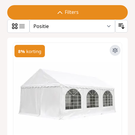
Filters
8%
korting