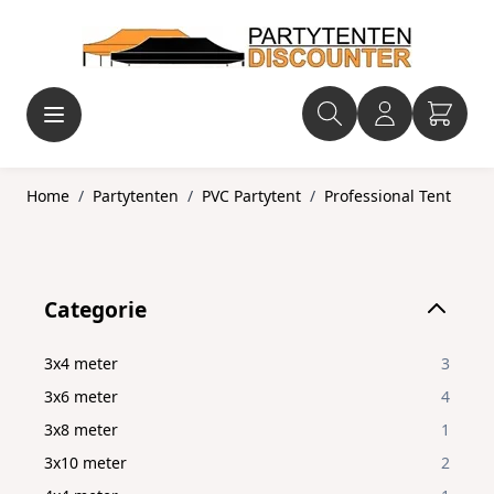
Ga naar de inhoud
Home
/
Partytenten
/
PVC Partytent
/
Professional Tent
Skip to product list
Categorie
filter
3x4 meter
3
3x6 meter
4
3x8 meter
1
3x10 meter
2