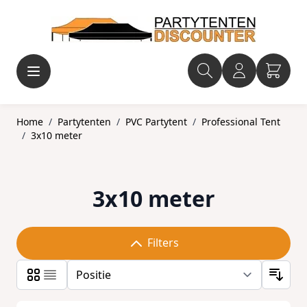
Ga naar de inhoud
Home
/
Partytenten
/
PVC Partytent
/
Professional Tent
/
3x10 meter
3x10 meter
Filters