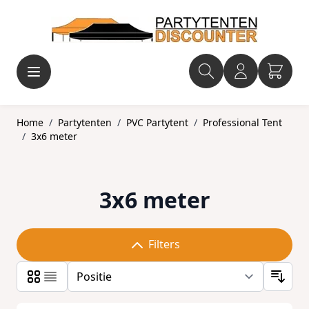
Ga naar de inhoud
Home
/
Partytenten
/
PVC Partytent
/
Professional Tent
/
3x6 meter
3x6 meter
Filters