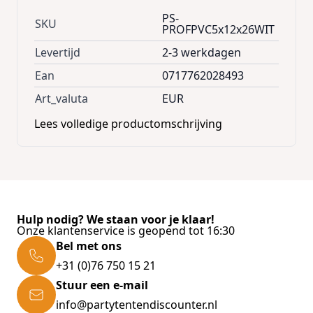
door de duidelijke gebruiksaanwijzing.
PS-
SKU
Alle buizen en koppelstukken zijn van
PROFPVC5x12x26WIT
genummerde stickers voorzien die
Levertijd
2-3 werkdagen
corresponderen met de tekening in de
gebruiksaanwijzing.
Ean
0717762028493
Art_valuta
EUR
Gewicht: ca. 450 kilo
Lees volledige productomschrijving
Verpakking: 6 dozen
ALLE TENTEN WORDEN GELEVERD
INCLUSIEF
EEN BRANDVERTRAGEND
CERTIFICAAT
De grootste pluspunten van deze tent:
Hulp nodig? We staan voor je klaar!
Fire-resistant Partytent Professional
Onze klantenservice is geopend tot 16:30
Bel met ons
Extra hoog: 230 cm doorloophoogte
+31 (0)76 750 15 21
Thermisch gelaste naden en niet gestikt,
Stuur een e-mail
lasnaden zijn vele malen sterker
info@partytentendiscounter.nl
Onderaan de zeilen een tochtflap van 30cm