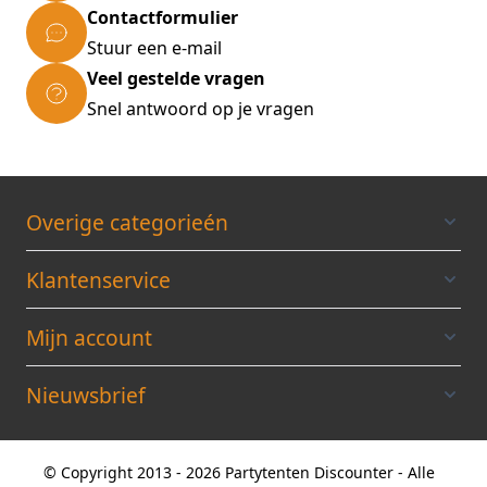
Contactformulier
om de wind buiten te houden
Stuur een e-mail
ALLE zeilen 500 grams PVC per m²
Veel gestelde vragen
Mooie ronde vensters met sterke vensterfolie
Snel antwoord op je vragen
Honderd procent waterdicht en UV bestendig
INCLUSIEF Grondframe
De Partytent word compleet in dozen
geleverd: Dakzeil, zijwanden rondom,
Overige categorieén
elastieken haringen, scheerlijnen en
bevestigingsmateriaal
Klantenservice
Mijn account
Nieuwsbrief
© Copyright 2013 - 2026 Partytenten Discounter - Alle