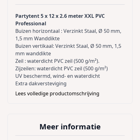
Partytent 5 x 12 x 2.6 meter XXL PVC
Professional
Buizen horizontaal : Verzinkt Staal, Ø 50 mm,
1,5 mm Wanddikte
Buizen vertikaal: Verzinkt Staal, Ø 50 mm, 1,5
mm wanddikte
Zeil : waterdicht PVC zeil (500 g/m²).
Zijzeilen: waterdicht PVC zeil (500 g/m²)
UV beschermd, wind- en waterdicht
Extra dakversteviging
Grondframe
Lees volledige productomschrijving
Deze tenten worden compleet nieuw geleverd
inclusief afneembare zijdelen met ramen en 2
oprolbare ingangspanelen en met alle
bevestigingsmaterialen
Meer informatie
Zeer makkelijk op te zetten!
Het opbouwen van de partytent is eenvoudig