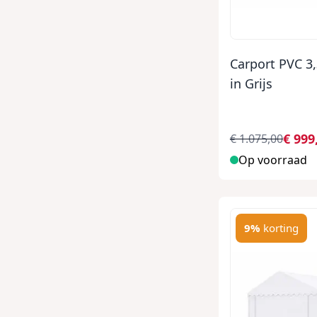
Carport PVC 3,
in Grijs
€ 999
€ 1.075,00
Op voorraad
9%
korting