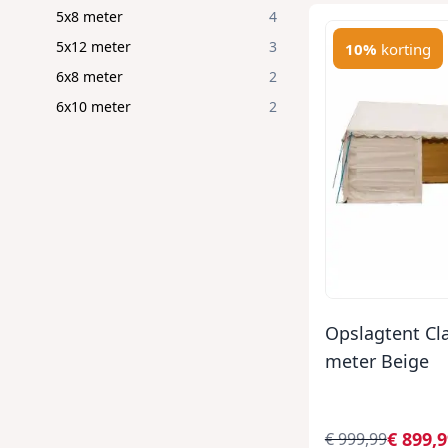
5x8 meter
4
5x12 meter
3
10%
korting
6x8 meter
2
6x10 meter
2
Opslagtent Cl
meter Beige
€ 899,
€ 999,99