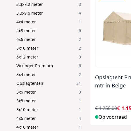
3,3x7,2 meter
3
3,3x9,6 meter
4
4x4 meter
1
4x8 meter
6
6x6 meter
2
5x10 meter
2
6x12 meter
3
Wikinger Premium
6
3x4 meter
2
Opslagtent P
Opslagtenten
31
mtr in Beige
3x6 meter
3
3x8 meter
1
€ 1.1
€ 1.250,00
3x10 meter
1
Op voorraad
4x6 meter
4
4x10 meter
1