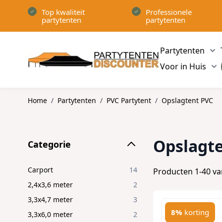
Ga naar de inhoud
Top kwaliteit
Professionele
partytenten
partytenten
Partytenten
Sh
Voor in Huis
Sh
Home
/
Partytenten
/
PVC Partytent
/
Opslagtent PVC
Skip to product list
Opslagt
Categorie
filter
Carport
14
Producten
1
-
40
v
2,4x3,6 meter
2
3,3x4,7 meter
3
8%
korting
3,3x6,0 meter
2