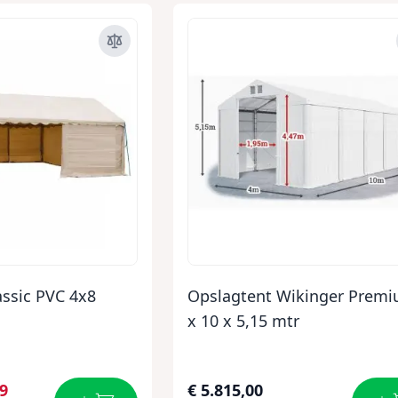
assic PVC 4x8
Opslagtent Wikinger Premi
x 10 x 5,15 mtr
99
€ 5.815,00