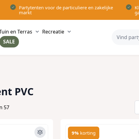
Partytenten voor de particuliere en zakelijke
Kl
markt
g
Tuin en Terras
Recreatie
ow submenu for Partytenten category
Show submenu for Tuin en Terras category
Show submenu for Recreatie 
SALE
ow submenu for Voor in Huis category
ent PVC
an
57
9%
korting