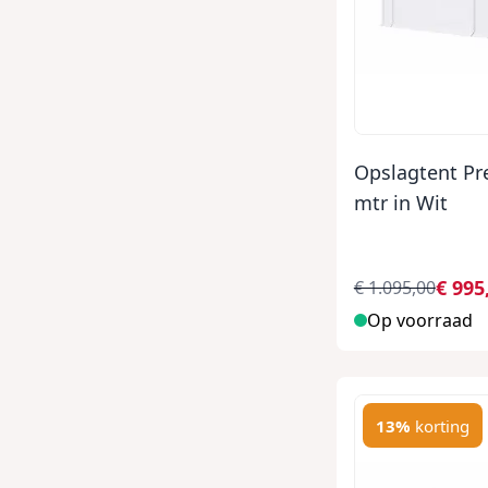
Opslagtent P
mtr in Wit
€ 995
€ 1.095,00
Op voorraad
13%
korting