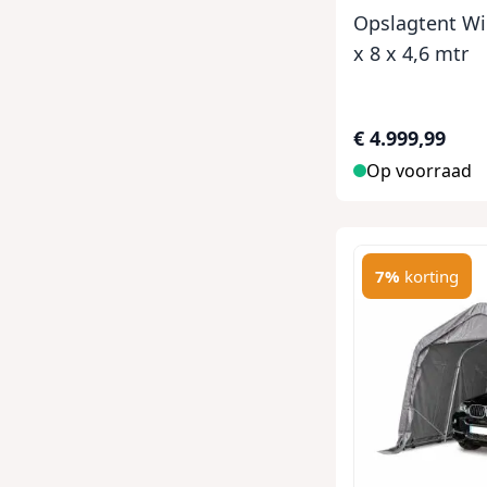
Opslagtent Wi
x 8 x 4,6 mtr
€ 4.999,99
Op voorraad
7%
korting