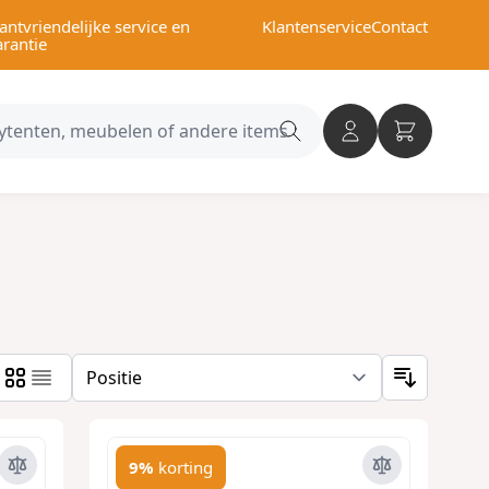
antvriendelijke service en
Klantenservice
Contact
arantie
Search
category
9%
korting