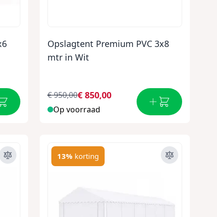
x6
Opslagtent Premium PVC 3x8
mtr in Wit
€ 850,00
€ 950,00
Op voorraad
13%
korting