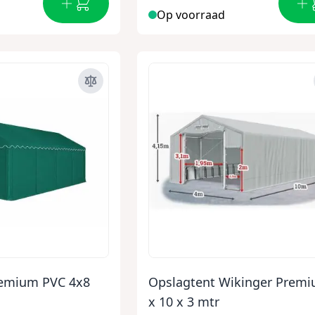
Op voorraad
remium PVC 4x8
Opslagtent Wikinger Premi
x 10 x 3 mtr