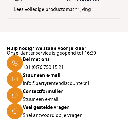
Lees volledige productomschrijving
Zo kunt u zelf bepalen wat de mogelijkheden
voor u, of uw bedrijf kunnen zijn.
Er zijn 2 opties :
-U kunt direct de bestelling plaatsen , mail uw
logo in EPS, of AI drukwerk bestand naar ons
toe
Hulp nodig? We staan voor je klaar!
Onze klantenservice is geopend tot 16:30
-U vraagt offerte aan via de
contactpagina
,
Bel met ons
mail uw logo in EPS, of AI drukwerk bestand
naar ons toe
+31 (0)76 750 15 21
Stuur een e-mail
info@partytentendiscounter.nl
Contactformulier
Stuur een e-mail
Veel gestelde vragen
Snel antwoord op je vragen