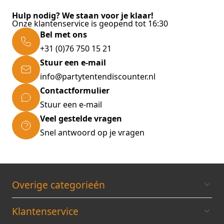
Het frame van de "3m"-tenten (3x3; 3x 6)
Hulp nodig? We staan voor je klaar!
kunnen uitschuiven tot 2m40 en hebben een
Onze klantenservice is geopend tot 16:30
doorloophoogte van 2m10.
Bel met ons
+31 (0)76 750 15 21
Voor het tentdak en zijwanden wordt
Stuur een e-mail
standaard 420D polyester doek gebruikt met
volgende eigenschappen:
info@partytentendiscounter.nl
320 gr/m²
Contactformulier
Standaard kleuren: wit, zwart, lichtgrijs,
Stuur een e-mail
blauw, rood en zandkleur
Veel gestelde vragen
Andere kleuren op speciale aanvraag
Snel antwoord op je vragen
Waterafstotend
Brandvertragend
UV beschermd
Overige categorieén
Dubbelwandig op kritieke punten
Tentdak standaard voorzien van brede
Klantenservice
klittenband voor het aanbrengen van