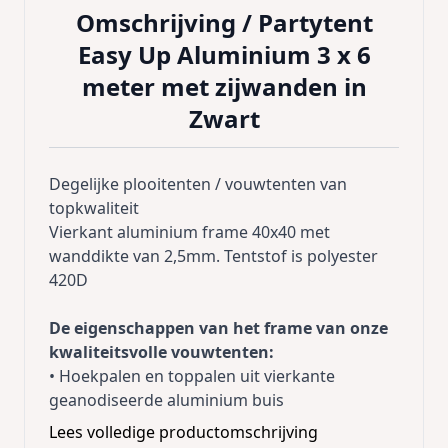
Omschrijving /
Partytent
Easy Up Aluminium 3 x 6
meter met zijwanden in
Zwart
Degelijke plooitenten / vouwtenten van
topkwaliteit
Vierkant aluminium frame 40x40 met
wanddikte van 2,5mm. Tentstof is polyester
420D
De eigenschappen van het frame van onze
kwaliteitsvolle vouwtenten:
• Hoekpalen en toppalen uit vierkante
geanodiseerde aluminium buis
40x40mm, wanddikte 2,5 mm en binnenin
Lees volledige productomschrijving