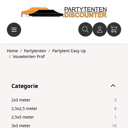
Ga naar de inhoud
Home
/
Partytenten
/
Partytent Easy Up
/
Vouwtenten Prof
Skip to product list
Categorie
filter
2x3 meter
5
2,5x2,5 meter
6
2,5x5 meter
1
3x3 meter
16