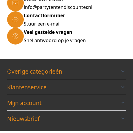
volgende eigenschappen:
info@partytentendiscounter.nl
320 gr/m²
Contactformulier
Standaard kleuren: wit, zwart, lichtgrijs,
Stuur een e-mail
blauw, rood en zandkleur
Veel gestelde vragen
Andere kleuren op speciale aanvraag
Snel antwoord op je vragen
Waterafstotend
Brandvertragend
UV beschermd
Overige categorieén
Dubbelwandig op kritieke punten
Tentdak standaard voorzien van brede
Klantenservice
klittenband voor het aanbrengen van
zijpanelen of regengoten.
Mijn account
Geleverd met 4 zijwanden ( 1 x dichte
achterwand , 2 x zijwand met raam, 1 x
Nieuwsbrief
voorwand met deuropening )