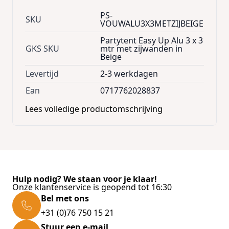
• Vernieuwde blokkeersystemen hoekpalen
PS-
SKU
met trekpin die veel betrouwbaarder en
VOUWALU3X3METZIJBEIGE
duurzamer zijn dan de duwsystemen van
Partytent Easy Up Alu 3 x 3
vroeger.
GKS SKU
mtr met zijwanden in
• Hoekpalen voorzien van rubber
Beige
bescherming bovenaan.
Levertijd
2-3 werkdagen
• Toppalen voorzien van PVC beschermdop
Ean
0717762028837
die beschadiging van dakzeil uitsluit.
• Voeten van de hoekpalen voorzien van
Lees volledige productomschrijving
gaten om vast te zetten in de grond of vloer.
• Het frame van de "4m" -tenten (4x8; 4x4) kan
uitschuiven tot 2m70 zijhoogte en
doorloophoogte van 2m40.
Het frame van de "3m"-tenten (3x3; 3x 6)
Hulp nodig? We staan voor je klaar!
kunnen uitschuiven tot 2m40 en hebben een
Onze klantenservice is geopend tot 16:30
doorloophoogte van 2m10.
Bel met ons
+31 (0)76 750 15 21
Voor het tentdak en zijwanden wordt
Stuur een e-mail
standaard 420D polyester doek gebruikt met