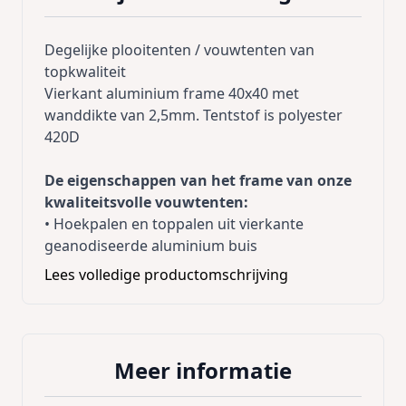
Degelijke plooitenten / vouwtenten van
topkwaliteit
Vierkant aluminium frame 40x40 met
wanddikte van 2,5mm. Tentstof is polyester
420D
De eigenschappen van het frame van onze
kwaliteitsvolle vouwtenten:
• Hoekpalen en toppalen uit vierkante
geanodiseerde aluminium buis
40x40mm, wanddikte 2,5 mm en binnenin
Lees volledige productomschrijving
versterkt.
• Schaarstukken uit rechthoekige
geanodiseerde aluminium buis
32x16mm, wanddikte 2,5mm.
Meer informatie
• Alle verbindingsstukken uit aluminium, geen
minderwaardige pvc of fiberglas stukken.