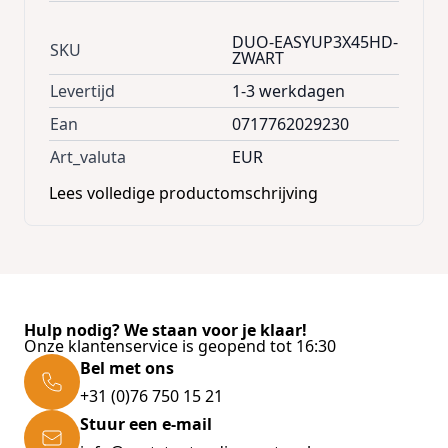
allen vastgezet met hoogwaardige RVS
bouten en borgmoeren. Het dakzeil blijft op
DUO-EASYUP3X45HD-
spanning staan door de hoogwaardige stalen
SKU
ZWART
veer tussen om de steunpalen. De
Levertijd
1-3 werkdagen
dakondersteuning is voorzien van plastic kap
die in het extra verstevigde deel van het
Ean
0717762029230
dakzeil valt zodat het tegen een stootje kan.
Art_valuta
EUR
Lees volledige productomschrijving
Het dakzeil
Extreem sterke zeilsoort met professionele
uitstraling
100% waterdicht
UV-Bestendig
Hulp nodig? We staan voor je klaar!
Brandvertragend gecertificeerd PVC
Onze klantenservice is geopend tot 16:30
Bel met ons
Gewicht zeil: 580 gram/m²
+31 (0)76 750 15 21
Thermisch gelaste naden | Beter dan
Stuur een e-mail
stiknaden