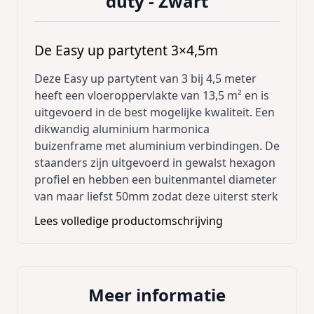
duty - Zwart
De Easy up partytent 3×4,5m
Deze Easy up partytent van 3 bij 4,5 meter
heeft een vloeroppervlakte van 13,5 m² en is
uitgevoerd in de best mogelijke kwaliteit. Een
dikwandig aluminium harmonica
buizenframe met aluminium verbindingen. De
staanders zijn uitgevoerd in gewalst hexagon
profiel en hebben een buitenmantel diameter
van maar liefst 50mm zodat deze uiterst sterk
zijn. Met een grote voetplaat eronder staat
Lees volledige productomschrijving
deze tent stevig op zijn plaats. Het systeem
wordt door middel van het
schaarmechanisme uit elkaar getrokken en
met gemakkelijke en veilige kliksystemen
Meer informatie
vastgezet. De koppelingen en scharen zijn