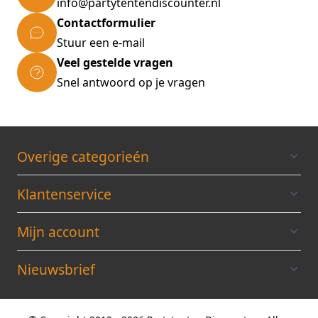
info@partytentendiscounter.nl
Verstevigingspatches in binnenkant op
Contactformulier
hoeken en dakondersteuning
Stuur een e-mail
Vastzetten aan het frame met sterke
Veel gestelde vragen
gespen
Snel antwoord op je vragen
D-ring op de hoeken voor het vastzetten
van scheerlijnen
Overige categorieén
Het aluminium frame
Topkwaliteit door sterkte, afwerking en
Klantenservice
gebruiksgemak
Aluminium hexagon staanders: 50mm
Mijn account
Alle aluminium delen van versterkt en
gehard 6063-T5 Aluminium
Nieuwsbrief
Wanddikte staanders: 1,8mm
Wanddikte schaardelen: 2mm