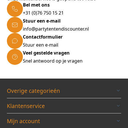
doorloophoogte van 2m10.
Bel met ons
+31 (0)76 750 15 21
Voor het tentdak en zijwanden wordt
Stuur een e-mail
standaard 420D polyester doek gebruikt met
volgende eigenschappen:
info@partytentendiscounter.nl
320 gr/m²
Contactformulier
Standaard kleuren: wit, zwart, lichtgrijs,
Stuur een e-mail
blauw, rood en zandkleur
Veel gestelde vragen
Andere kleuren op speciale aanvraag
Snel antwoord op je vragen
Waterafstotend
Brandvertragend
UV beschermd
Overige categorieén
Dubbelwandig op kritieke punten
Tentdak standaard voorzien van brede
Klantenservice
klittenband voor het aanbrengen van
zijpanelen of regengoten.
Mijn account
Geleverd met 4 zijwanden ( 1 x dichte