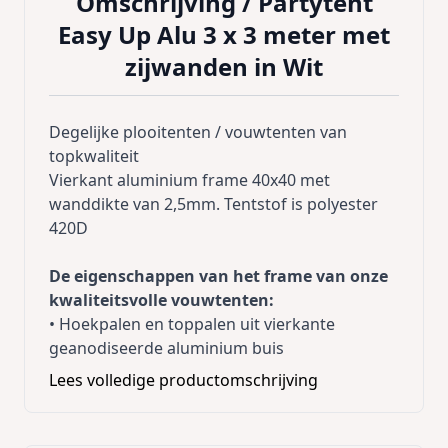
Omschrijving /
Partytent
Easy Up Alu 3 x 3 meter met
zijwanden in Wit
Degelijke plooitenten / vouwtenten van
topkwaliteit
Vierkant aluminium frame 40x40 met
wanddikte van 2,5mm. Tentstof is polyester
420D
De eigenschappen van het frame van onze
kwaliteitsvolle vouwtenten:
• Hoekpalen en toppalen uit vierkante
geanodiseerde aluminium buis
40x40mm, wanddikte 2,5 mm en binnenin
Lees volledige productomschrijving
versterkt.
• Schaarstukken uit rechthoekige
geanodiseerde aluminium buis