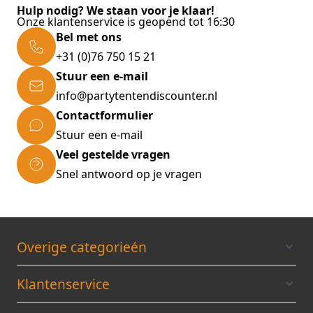
UV-Bestendig
Hulp nodig? We staan voor je klaar!
Brandvertragend gecertificeerd PVC
Onze klantenservice is geopend tot 16:30
Bel met ons
Gewicht zeil: 580 gram/m²
+31 (0)76 750 15 21
Thermisch gelaste naden | Beter dan
Stuur een e-mail
stiknaden
info@partytentendiscounter.nl
Verstevigingspatches in binnenkant op
Contactformulier
hoeken en dakondersteuning
Stuur een e-mail
Vastzetten aan het frame met sterke
Veel gestelde vragen
gespen
Snel antwoord op je vragen
D-ring op de hoeken voor het vastzetten
van scheerlijnen
Overige categorieén
Het aluminium frame
Topkwaliteit door sterkte, afwerking en
Klantenservice
gebruiksgemak