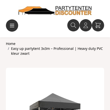
Ga naar de inhoud
Home
/
Easy up partytent 3x3m – Professional | Heavy duty PVC
kleur zwart