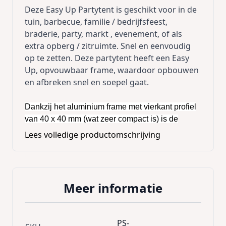
Deze Easy Up Partytent is geschikt voor in de
tuin, barbecue, familie / bedrijfsfeest,
braderie, party, markt , evenement, of als
extra opberg / zitruimte. Snel en eenvoudig
op te zetten. Deze partytent heeft een Easy
Up, opvouwbaar frame, waardoor opbouwen
en afbreken snel en soepel gaat.
Dankzij het aluminium frame met vierkant profiel
van 40 x 40 mm (wat zeer compact is) is de
vouwtent een tent waarop je kan rekenen.
Lees volledige productomschrijving
Een
vierkant frame is veel sterker dan een zes- of
achthoekig frame
, want hoe meer hoeken je frame
telt, hoe zwakker het frame. Daarenboven zijn
alle hoeken van ons frame nog eens extra
Meer informatie
versterkt, wat de stevigheid van de tent ten goede
komt. De wanddikte van 2,5 millimeter is uniek
onder de plooitenten.
PS-