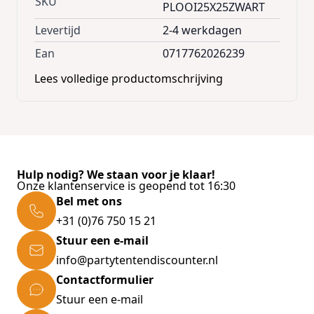
SKU
PLOOI25X25ZWART
Levertijd
2-4 werkdagen
Kenmerken
Ean
0717762026239
Unieke wanddikte: 2,5 mm
Frame: 40 x 40 mm, verstevigd in de hoeken
Lees volledige productomschrijving
Polyester van 320 g/m² (420 D)
Groene springveer in dakframe: houdt het dak
op spanning en vangt schokken op bij
zwaardere weersomstandigheden
Grote voetplaten
Vier doorloophoogtes: 192 cm | 206 cm | 220
Hulp nodig? We staan voor je klaar!
Onze klantenservice is geopend tot 16:30
cm | 231 cm
Bel met ons
Brandvertragend (M1)
Schimmelwerend en uv-bestendig zeil
+31 (0)76 750 15 21
Waterdichtheid ISO 811: 294 mbar (= 294cm
Stuur een e-mail
water)
info@partytentendiscounter.nl
Waterafstotendheid ISO 4920 (spray test): 5 (=
Contactformulier
maximum haalbare score)
Stuur een e-mail