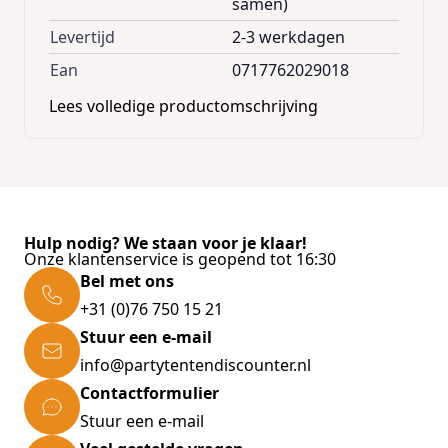
samen)
Afmetingen:
Maat: 300cm x 450cm
Levertijd
2-3 werkdagen
Doorloop hoogte: 200cm , max 230 cm
Ean
0717762029018
Nokhoogte: 250cm
Lees volledige productomschrijving
Opgevouwen: 165cm x 35cm x 30cm
Voor het dakzeil en zijwanden wordt
standaard 420D polyester doek gebruikt met
volgende eigenschappen:
320 gr/m²
Waterafstotend
Hulp nodig? We staan voor je klaar!
Onze klantenservice is geopend tot 16:30
Brandvertragend
Bel met ons
UV beschermd
+31 (0)76 750 15 21
Dubbelwandig op kritieke punten
Stuur een e-mail
Dakzeil standaard voorzien van brede
info@partytentendiscounter.nl
klittenband voor het aanbrengen van
Contactformulier
zijwanden of regengoten.
Stuur een e-mail
1 jaar garantie op de frame onderdelen ,