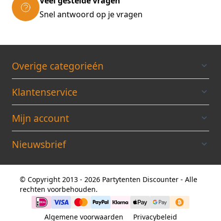
Veel gestelde vragen
Opties :
Kleur , keuze uit 16 kleuren , zie kleurenkaart
Snel antwoord op je vragen
Zijwandenset, standaard 4 zijwanden ( 1x
3mtr dicht, 2x met raam 4,5 mtr , 1x dicht
3mtr met middenrits )
Halve zijwanden zijn compleet met
Overige categorieén
ophangstang + bevestigingen
Klantenservice
Mijn account
Nieuwsbrief
© Copyright 2013 - 2026 Partytenten Discounter - Alle
rechten voorbehouden.
Algemene voorwaarden
Privacybeleid