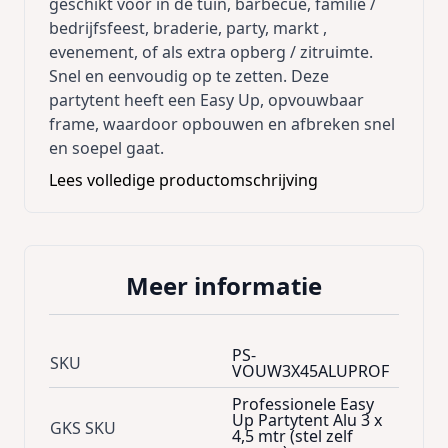
geschikt voor in de tuin, barbecue, familie /
bedrijfsfeest, braderie, party, markt ,
evenement, of als extra opberg / zitruimte.
Snel en eenvoudig op te zetten. Deze
partytent heeft een Easy Up, opvouwbaar
frame, waardoor opbouwen en afbreken snel
en soepel gaat.
- De aluminium Easy Up frameconstructie is
Lees volledige productomschrijving
gemaakt van stevige buizen van 40x40 mm.
(40AS)
- Zijwanden zijn los bestelbaar
- Flexibel in gebruik, door in hoogte
Meer informatie
verstelbaar frame en afzonderlijk te
gebruiken zijwanden.
- 100% Waterdicht materiaal gemaakt van
PS-
SKU
420D polyester gecoated PVC, (225g/m2) en
VOUW3X45ALUPROF
zonlicht beschermend.
Professionele Easy
Handige roltas 3x3 met wieltjes kan extra
Up Partytent Alu 3 x
GKS SKU
erbij besteld worden
.
4,5 mtr (stel zelf