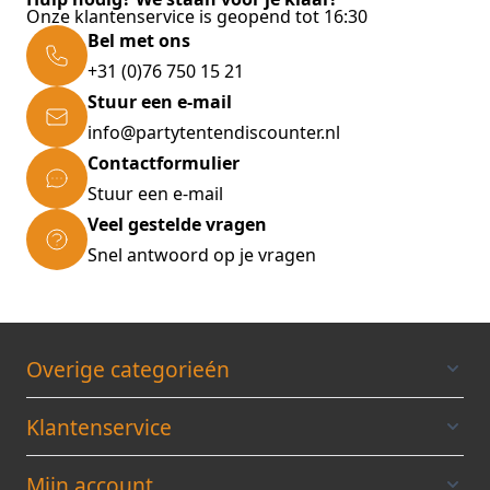
kunnen uitschuiven tot 2m40 en hebben een
Onze klantenservice is geopend tot 16:30
doorloophoogte van 2m10.
Bel met ons
+31 (0)76 750 15 21
Voor het tentdak en zijwanden wordt
Stuur een e-mail
standaard 420D polyester doek gebruikt met
volgende eigenschappen:
info@partytentendiscounter.nl
320 gr/m²
Contactformulier
Standaard kleuren: wit, zwart, lichtgrijs,
Stuur een e-mail
blauw, rood en zandkleur
Veel gestelde vragen
Andere kleuren op speciale aanvraag
Snel antwoord op je vragen
Waterafstotend
Brandvertragend
UV beschermd
Overige categorieén
Dubbelwandig op kritieke punten
Tentdak standaard voorzien van brede
Klantenservice
klittenband voor het aanbrengen van
zijpanelen of regengoten.
Mijn account