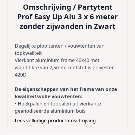
Omschrijving /
Partytent
Prof Easy Up Alu 3 x 6 meter
zonder zijwanden in Zwart
Degelijke plooitenten / vouwtenten van
topkwaliteit
Vierkant aluminium frame 40x40 met
wanddikte van 2,5mm. Tentstof is polyester
420D
De eigenschappen van het frame van onze
kwaliteitsvolle vouwtenten:
• Hoekpalen en toppalen uit vierkante
geanodiseerde aluminium buis
40x40mm, wanddikte 2,5 mm en binnenin
Lees volledige productomschrijving
versterkt.
• Schaarstukken uit rechthoekige