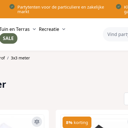
Partytenten voor de particuliere en zakelijke
Kl
markt
g
Tuin en Terras
Recreatie
ow submenu for Partytenten category
Show submenu for Tuin en Terras category
Show submenu for Recreatie 
SALE
ow submenu for Voor in Huis category
rof
/
3x3 meter
er
8%
korting