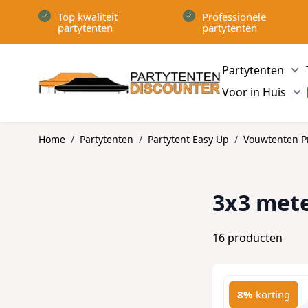
Ga naar de inhoud
Top kwaliteit
Professionele
partytenten
partytenten
Partytenten
Sh
Voor in Huis
Sh
Home
/
Partytenten
/
Partytent Easy Up
/
Vouwtenten P
3x3 met
16
producten
8%
korting