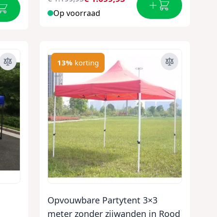
Op voorraad
13%
korting
Opvouwbare Partytent 3×3
meter zonder zijwanden in Rood