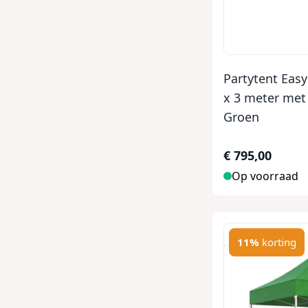
Partytent Eas
x 3 meter met
Groen
€ 795,00
Op voorraad
11%
korting