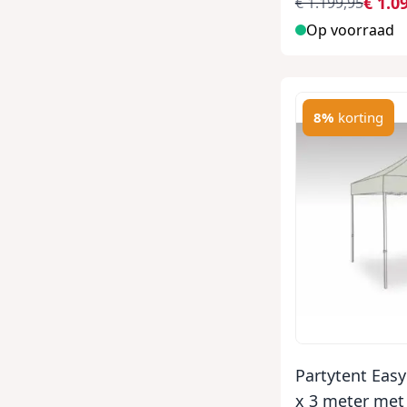
€ 1.0
€ 1.199,95
Op voorraad
8%
korting
Partytent Eas
x 3 meter met 