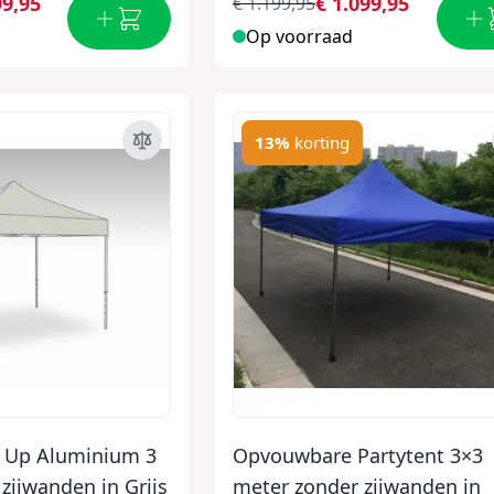
99,95
€ 1.099,95
€ 1.199,95
Op voorraad
13%
korting
y Up Aluminium 3
Opvouwbare Partytent 3×3
zijwanden in Grijs
meter zonder zijwanden in