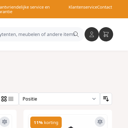
antvriendelijke service en
Klantenservice
Contact
arantie
Search
category
11%
korting