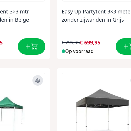
tent 3×3 mtr
Easy Up Partytent 3×3 mete
den in Beige
zonder zijwanden in Grijs
95
€ 699,95
€ 799,95
Op voorraad