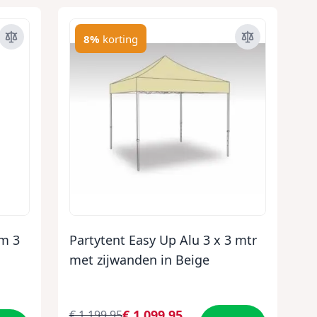
8%
korting
um 3
Partytent Easy Up Alu 3 x 3 mtr
met zijwanden in Beige
€ 1.099,95
€ 1.199,95