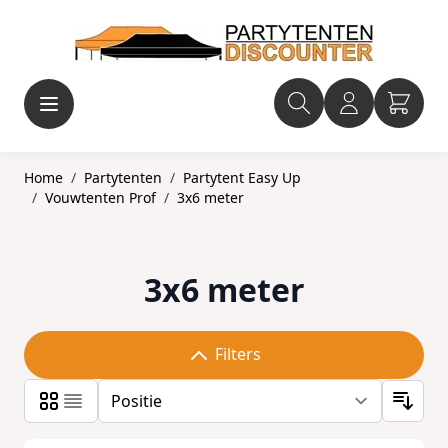
Ga naar de inhoud
Home
/
Partytenten
/
Partytent Easy Up
/
Vouwtenten Prof
/
3x6 meter
3x6 meter
Filters