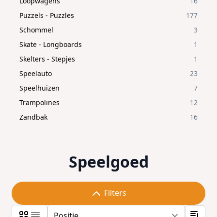
Loopwagens
16
Puzzels - Puzzles
177
Schommel
3
Skate - Longboards
1
Skelters - Stepjes
1
Speelauto
23
Speelhuizen
7
Trampolines
12
Zandbak
16
Speelgoed
Filters