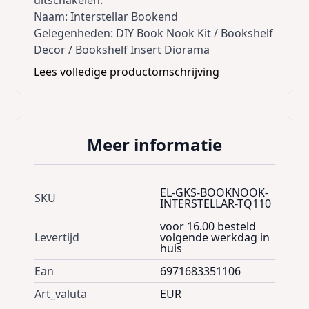
uitschakelen.
Naam: Interstellar Bookend
Gelegenheden: DIY Book Nook Kit / Bookshelf
Decor / Bookshelf Insert Diorama
Hoofdmateriaal: hout
Lees volledige productomschrijving
Aanbevolen leeftijd: 14+
Moeilijkheidsgraad: ☆
Montagetijd: ongeveer 10 uur
Afgewerkt formaat: 18,2 x 8 x 24,5 cm
Meer informatie
Kit bevat: 247 voorgesneden stukken
multiplex + handleiding + sensorlicht
Lijm/batterijen: NIET inbegrepen (vanwege de
EL-GKS-BOOKNOOK-
SKU
beperkingen voor luchttransport. Witte
INTERSTELLAR-TQ110
lijm/vloeibare lijm aanbevolen; 2 AAA-
voor 16.00 besteld
batterijen nodig.)
Levertijd
volgende werkdag in
WAAROM DIY BOOK NOOK KIT?
huis
Geen extra gereedschap nodig.
Ean
6971683351106
Creatief ontwerp inspireert verbeelding en
Art_valuta
EUR
creativiteit