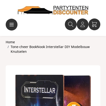
Ga naar de inhoud
Home
/
Tone-cheer BookNook Interstellar DIY Modelbouw
Knutselen