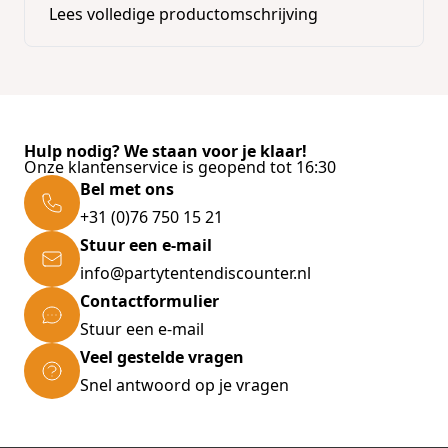
Ambachtelijke ervaring stimuleert leren,
Lees volledige productomschrijving
concentratie en geduld
Prachtige miniatuurcollectie en -decoratie
Perfect en uniek als geschenk
Hulp nodig? We staan voor je klaar!
Onze klantenservice is geopend tot 16:30
Bel met ons
+31 (0)76 750 15 21
Stuur een e-mail
info@partytentendiscounter.nl
Contactformulier
Stuur een e-mail
Veel gestelde vragen
Snel antwoord op je vragen