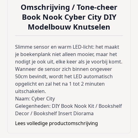
Omschrijving /
Tone-cheer
Book Nook Cyber City DIY
Modelbouw Knutselen
Slimme sensor en warm LED-licht: het maakt
je boekenplank niet alleen mooier, maar het
nodigt je ook uit, elke keer als je voorbij komt.
Wanneer de sensor zich binnen ongeveer
50cm bevindt, wordt het LED automatisch
opgelicht en zal het na 1 tot 2 minuten
uitschakelen.
Naam: Cyber City
Gelegenheden: DIY Book Nook Kit / Bookshelf
Decor / Bookshelf Insert Diorama
Hoofdmateriaal: hout
Lees volledige productomschrijving
Aanbevolen leeftijd: 15+
Moeilijkheidsgraad: