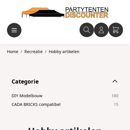
Ga naar de inhoud
Home
/
Recreatie
/
Hobby artikelen
Skip to product list
Categorie
filter
DIY Modelbouw
180
CADA BRICKS compatibel
15