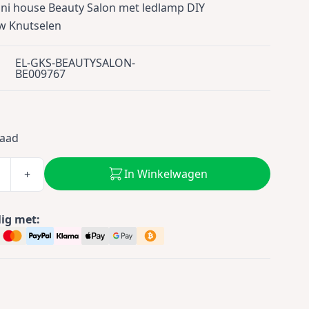
ni house Beauty Salon met ledlamp DIY
 Knutselen
EL-GKS-BEAUTYSALON-
BE009767
9
raad
In Winkelwagen
+
lig met: