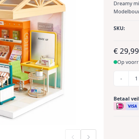
Dreamy mi
Modelbouw
SKU:
€ 29,9
Op voor
-
Betaal vei