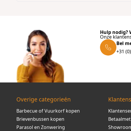
Hulp nodig? W
Onze klantens
Bel m
+31 (0
Overige categorieén
Klantens
Barbecue of Vuurkorf kopen
Klantense
Brievenbussen kopen
Betaalme
Parasol en Zonwering
Showroo