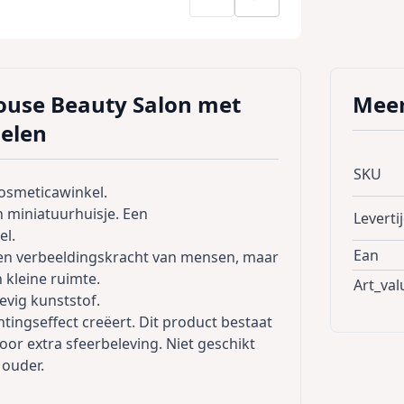
ouse Beauty Salon met
Meer
elen
SKU
osmeticawinkel.
 miniatuurhuisje. Een
Leverti
el.
Ean
d en verbeeldingskracht van mensen, maar
 kleine ruimte.
Art_val
evig kunststof.
tingseffect creëert. Dit product bestaat
oor extra sfeerbeleving. Niet geschikt
 ouder.