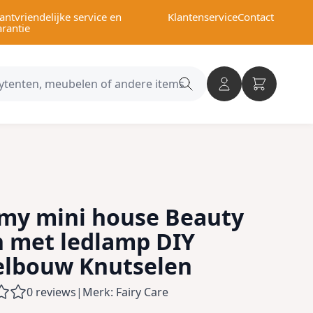
antvriendelijke service en
Klantenservice
Contact
arantie
Search
category
my mini house Beauty
n met ledlamp DIY
lbouw Knutselen
0 reviews
|
Merk: Fairy Care