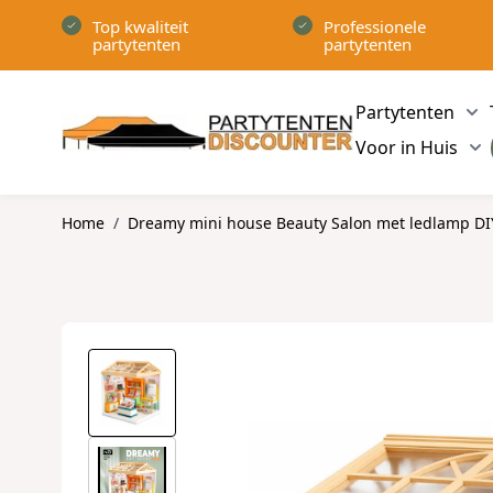
Ga naar de inhoud
Top kwaliteit
Professionele
partytenten
partytenten
Partytenten
Sh
Voor in Huis
Sh
Home
/
Dreamy mini house Beauty Salon met ledlamp D