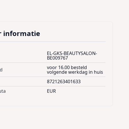
 informatie
EL-GKS-BEAUTYSALON-
BE009767
voor 16.00 besteld
jd
volgende werkdag in huis
8721263401633
uta
EUR