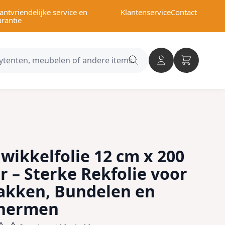
antvriendelijke service en
Klantenservice
Contact
arantie
Search
category
wikkelfolie 12 cm x 200
 – Sterke Rekfolie voor
akken, Bundelen en
hermen