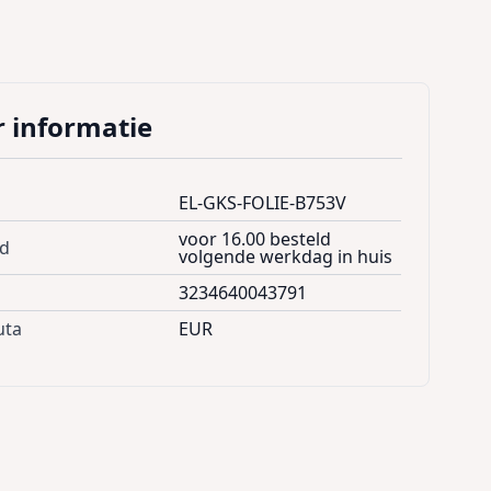
 informatie
EL-GKS-FOLIE-B753V
voor 16.00 besteld
jd
volgende werkdag in huis
3234640043791
uta
EUR