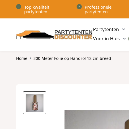
Ga naar de inhoud
Top kwaliteit
Professionele
partytenten
partytenten
Partytenten
Sh
Voor in Huis
Sh
Home
/
200 Meter Folie op Handrol 12 cm breed