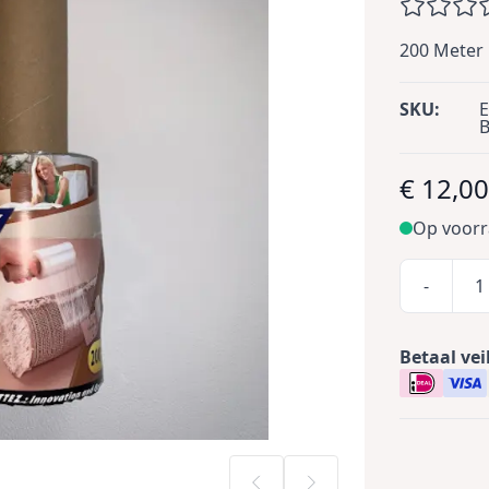
200 Meter 
SKU:
E
€ 12,0
Op voor
-
Betaal vei