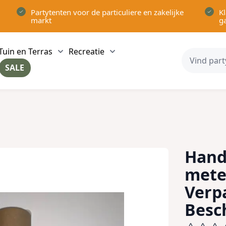
Partytenten voor de particuliere en zakelijke
Kl
markt
g
Tuin en Terras
Recreatie
ow submenu for Partytenten category
Show submenu for Tuin en Terras category
Show submenu for Recreatie 
SALE
ow submenu for Voor in Huis category
Hand
meter
Verp
Besc