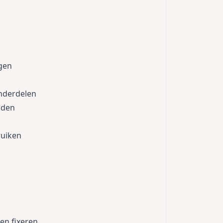
ngen
nderdelen
aden
ruiken
en fixeren