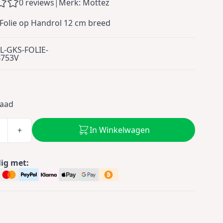
0 reviews
|
Merk: Mottez
Folie op Handrol 12 cm breed
L-GKS-FOLIE-
B753V
0
raad
In Winkelwagen
+
lig met: